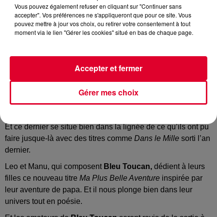
Vous pouvez également refuser en cliquant sur "Continuer sans
accepter". Vos préférences ne s'appliqueront que pour ce site. Vous
pouvez mettre à jour vos choix, ou retirer votre consentement à tout
Nouveau single pour Bleu Toucan
moment via le lien "Gérer les cookies" situé en bas de chaque page.
Crédit :
Facebook Officiel Bleu Toucan
Accepter et fermer
Après
Euskalove
fin 2021, le duo français est de retour en
Gérer mes choix
2022 avec la sortie d’un nouveau single
Ma Plus Belle
Aventure.
Et ce dernier se situe bien dans la lignée de ce qu’ils ont pu
faire jusque-là avec des titres comme
Dans le Mille
sorti l’an
dernier.
Leo et Manu, qui composent
Bleu Toucan,
dédient à leurs
filles ce nouveau titre
Ma Plus Belle Aventure
inspirée par
leur aventure de papa. Et il nous plonge bien dans leur
univers tout en poésie.