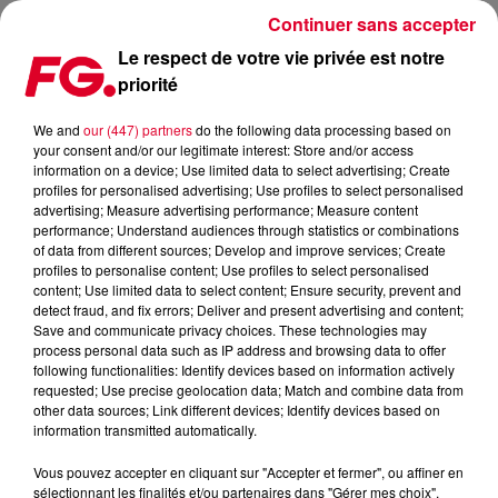
Continuer sans accepter
Le respect de votre vie privée est notre
priorité
BLEU TOUCAN DÉVOILE 'MA PLUS BELLE AVENTURE' AVANT
UN PREMIER ALBUM
We and
our (447) partners
do the following data processing based on
your consent and/or our legitimate interest: Store and/or access
information on a device; Use limited data to select advertising; Create
Publié : 17 février 2022 à 7h38 par Antony HARARI
profiles for personalised advertising; Use profiles to select personalised
advertising; Measure advertising performance; Measure content
performance; Understand audiences through statistics or combinations
of data from different sources; Develop and improve services; Create
profiles to personalise content; Use profiles to select personalised
content; Use limited data to select content; Ensure security, prevent and
detect fraud, and fix errors; Deliver and present advertising and content;
Save and communicate privacy choices. These technologies may
process personal data such as IP address and browsing data to offer
following functionalities: Identify devices based on information actively
requested; Use precise geolocation data; Match and combine data from
other data sources; Link different devices; Identify devices based on
information transmitted automatically.
Vous pouvez accepter en cliquant sur "Accepter et fermer", ou affiner en
sélectionnant les finalités et/ou partenaires dans "Gérer mes choix".