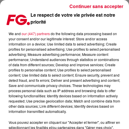
Continuer sans accepter
Le respect de votre vie privée est notre
priorité
BILAN 2024: BILLBOARD DÉVOILE SES 50 MEILLEURS
TRACKS DANCE DE L’ANNÉE !
We and
our (447) partners
do the following data processing based on
your consent and/or our legitimate interest: Store and/or access
information on a device; Use limited data to select advertising; Create
Publié : 13 décembre 2024 à 9h53 par Antony HARARI
profiles for personalised advertising; Use profiles to select personalised
advertising; Measure advertising performance; Measure content
performance; Understand audiences through statistics or combinations
of data from different sources; Develop and improve services; Create
profiles to personalise content; Use profiles to select personalised
content; Use limited data to select content; Ensure security, prevent and
detect fraud, and fix errors; Deliver and present advertising and content;
Save and communicate privacy choices. These technologies may
process personal data such as IP address and browsing data to offer
following functionalities: Identify devices based on information actively
requested; Use precise geolocation data; Match and combine data from
other data sources; Link different devices; Identify devices based on
information transmitted automatically.
Vous pouvez accepter en cliquant sur "Accepter et fermer", ou affiner en
sélectionnant les finalités et/ou partenaires dans "Gérer mes choix".