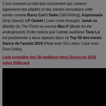
C'est vraiment un très bon classement qui contient
également des pépites et des artistes sensations cette
année comme
Barry Can't Swim
(
Still Riding
),
Kaytranada
(
Drip Sweat
),
LP Giobbi
(
Love come through
),
Jamie xx
(
Baddy On The Floor
) ou encore
Mau P
(
Beats for the
underground
). Enfin notons que l'artiste suédoise
Tove Lo
est positionnée à deux reprises dans ce
Top 50 des tracks
Dance de l'année 2024
(
Heat
avec SG Lewis,
Cave
avec
Dom Dolla).
Liste complète des 50 meilleurs titres Dance de 2024
selon Billboard