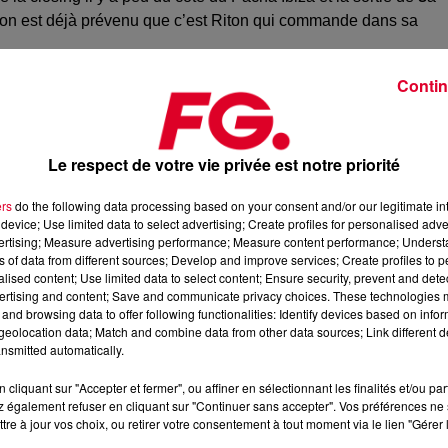
e, on est déjà prévenu que c’est Riton qui commande dans sa
 dont les très bons
My Bills
et
Never Knew Love
en collaboratio
Contin
Le respect de votre vie privée est notre priorité
ers
do the following data processing based on your consent and/or our legitimate int
device; Use limited data to select advertising; Create profiles for personalised adver
vertising; Measure advertising performance; Measure content performance; Unders
ns of data from different sources; Develop and improve services; Create profiles to 
alised content; Use limited data to select content; Ensure security, prevent and detect
ertising and content; Save and communicate privacy choices. These technologies
and browsing data to offer following functionalities: Identify devices based on infor
eolocation data; Match and combine data from other data sources; Link different de
nsmitted automatically.
cliquant sur "Accepter et fermer", ou affiner en sélectionnant les finalités et/ou pa
 également refuser en cliquant sur "Continuer sans accepter". Vos préférences ne 
tre à jour vos choix, ou retirer votre consentement à tout moment via le lien "Gérer 