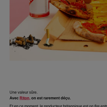
Une valeur sûre.
Avec
Riton,
on est rarement déçu.
Et en ce moment, le producteur britannique est
on fire
entr