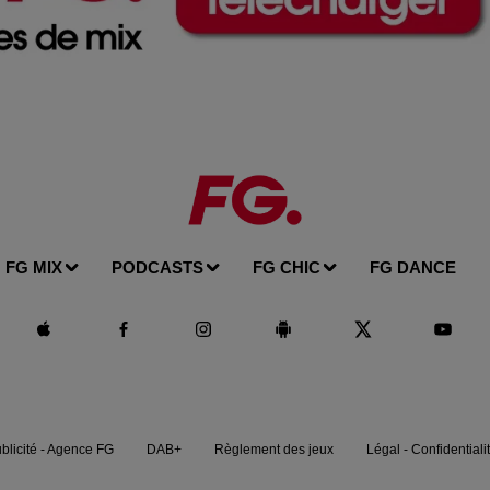
FG MIX
PODCASTS
FG CHIC
FG DANCE
blicité - Agence FG
DAB+
Règlement des jeux
Légal - Confidentiali