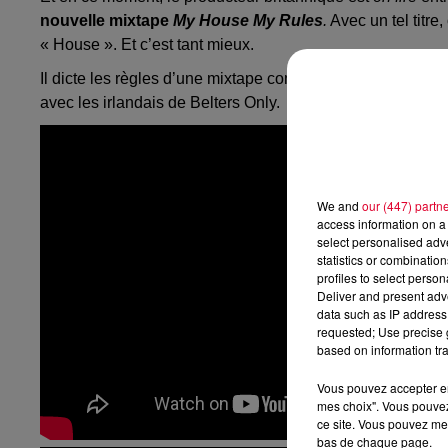
nouvelle mixtape
My House My Rules
.
Avec un tel titr
« House ». Et c’est tant mieux.
Il dicte les règles d’une mixtape composée de cinq tracks
avec les irlandais de Belters Only.
We and
our (447) partn
access information on a 
select personalised ad
statistics or combinatio
profiles to select person
Deliver and present adv
data such as IP address 
requested; Use precise g
based on information tra
Vous pouvez accepter en 
mes choix". Vous pouvez
ce site. Vous pouvez met
bas de chaque page.