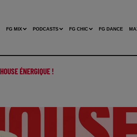
FG MIX
PODCASTS
FG CHIC
FG DANCE
MA
 HOUSE ÉNERGIQUE !