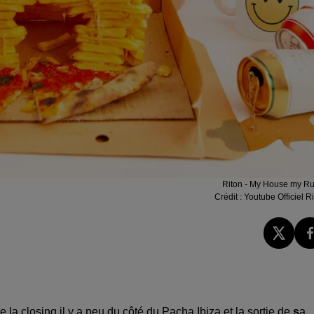
Riton - My House my Ru
Crédit :
Youtube Officiel R
e la closing il y a peu du côté du Pacha Ibiza et la sortie de
s
a