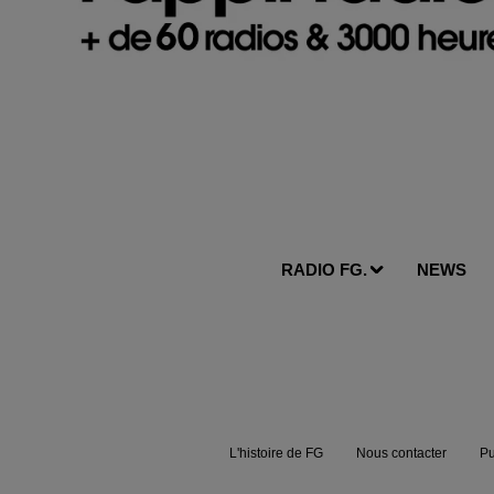
RADIO FG.
NEWS
L'histoire de FG
Nous contacter
Pu