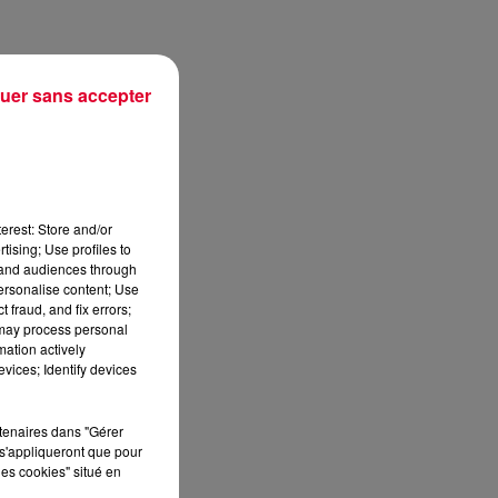
n
uer sans accepter
erest: Store and/or
tising; Use profiles to
tand audiences through
personalise content; Use
 fraud, and fix errors;
 may process personal
mation actively
vices; Identify devices
rtenaires dans "Gérer
s'appliqueront que pour
les cookies" situé en