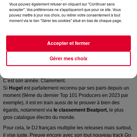
Vous pouvez également refuser en cliquant sur "Continuer sans
accepter". Vos préférences ne s'appliqueront que pour ce site. Vous
pouvez mettre à jour vos choix, ou retirer votre consentement à tout
moment via le lien "Gérer les cookies" situé en bas de chaque page.
Accepter et fermer
Roger Sanchez & Hugel - Go Again
Crédit :
Soundcloud Officiel Roger Sanchez
Gérer mes choix
C'est son année. Clairement.
Si
Hugel
est parfaitement reconnu par ses pairs depuis un
moment (9ème du dernier Top 101 Producers en 2023 par
exemple), il est en train aussi de le prouver à bien des
égards, notamment via
le classement Beatport,
le plus
gros catalogue électro du monde.
Pour cela, le DJ français multiplie les releases mais surtout,
il vise juste. Preuve encore avec son tout nouveau track
Go