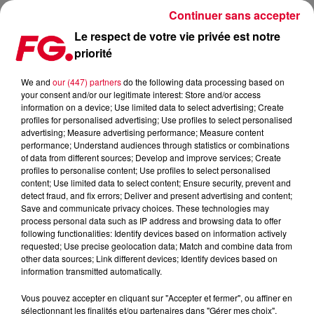
Continuer sans accepter
Le respect de votre vie privée est notre
priorité
AVEC GO AGAIN, HUGEL ENCORE DANS LES BONS COUPS !
We and
our (447) partners
do the following data processing based on
your consent and/or our legitimate interest: Store and/or access
Publié : 3 septembre 2024 à 8h36 par Antony HARARI
information on a device; Use limited data to select advertising; Create
profiles for personalised advertising; Use profiles to select personalised
advertising; Measure advertising performance; Measure content
performance; Understand audiences through statistics or combinations
of data from different sources; Develop and improve services; Create
profiles to personalise content; Use profiles to select personalised
content; Use limited data to select content; Ensure security, prevent and
detect fraud, and fix errors; Deliver and present advertising and content;
Save and communicate privacy choices. These technologies may
process personal data such as IP address and browsing data to offer
following functionalities: Identify devices based on information actively
requested; Use precise geolocation data; Match and combine data from
other data sources; Link different devices; Identify devices based on
information transmitted automatically.
Vous pouvez accepter en cliquant sur "Accepter et fermer", ou affiner en
sélectionnant les finalités et/ou partenaires dans "Gérer mes choix".