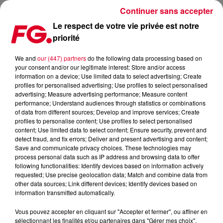
Continuer sans accepter
Le respect de votre vie privée est notre
priorité
AVEC BODY, TOPIC JOUE TOUJOURS LA CARTE AFRO HOUSE
We and
our (447) partners
do the following data processing based on
your consent and/or our legitimate interest: Store and/or access
Publié : 10 septembre 2025 à 7h48 par
information on a device; Use limited data to select advertising; Create
profiles for personalised advertising; Use profiles to select personalised
Antony HARARI
advertising; Measure advertising performance; Measure content
performance; Understand audiences through statistics or combinations
of data from different sources; Develop and improve services; Create
profiles to personalise content; Use profiles to select personalised
content; Use limited data to select content; Ensure security, prevent and
detect fraud, and fix errors; Deliver and present advertising and content;
Save and communicate privacy choices. These technologies may
process personal data such as IP address and browsing data to offer
following functionalities: Identify devices based on information actively
requested; Use precise geolocation data; Match and combine data from
other data sources; Link different devices; Identify devices based on
information transmitted automatically.
Vous pouvez accepter en cliquant sur "Accepter et fermer", ou affiner en
sélectionnant les finalités et/ou partenaires dans "Gérer mes choix".