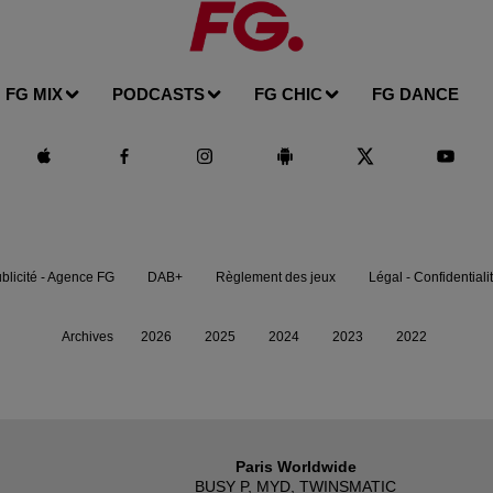
FG MIX
PODCASTS
FG CHIC
FG DANCE
blicité - Agence FG
DAB+
Règlement des jeux
Légal - Confidentiali
Archives
2026
2025
2024
2023
2022
Paris Worldwide
BUSY P, MYD, TWINSMATIC