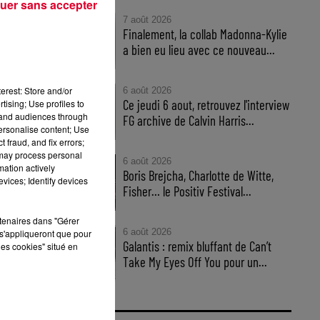
uer sans accepter
7 août 2026
Finalement, la collab Madonna-Kylie
a bien eu lieu avec ce nouveau...
erest: Store and/or
6 août 2026
Ce jeudi 6 aout, retrouvez l'interview
tising; Use profiles to
tand audiences through
FG archive de Calvin Harris...
personalise content; Use
 fraud, and fix errors;
 may process personal
6 août 2026
mation actively
Boris Brejcha, Charlotte de Witte,
as
vices; Identify devices
Fisher… le Positiv Festival...
rtenaires dans "Gérer
6 août 2026
s'appliqueront que pour
Galantis : remix bluffant de Can’t
les cookies" situé en
Take My Eyes Off You pour un...
ur