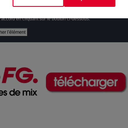
épôt de cookies que vous avez exprimé. Si vous souhaitez
e accord en cliquant sur le bouton ci-dessous.
cher l'élément