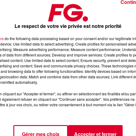
Contin
ie du prochain opus de
Petit Biscuit
.
Le respect de votre vie privée est notre priorité
année du troisième album du brillant producteur français.
ers
do the following data processing based on your consent and/or our legitimate int
device; Use limited data to select advertising; Create profiles for personalised adver
ès les précédents titres
You Don’t Ignore
et
Honor Your Goals
.
vertising; Measure advertising performance; Measure content performance; Unders
is, il signe une très belle production et il faut s’y habituer
ns of data from different sources; Develop and improve services; Create profiles to 
 sa voix.
alised content; Use limited data to select content; Ensure security, prevent and detect
ertising and content; Save and communicate privacy choices. These technologies
de
au sujet duquel Petit Biscuit raconte que «
c’est l’histoire de
and browsing data to offer following functionalities: Identify devices based on infor
 connaissent pas mais ont vécu une vie similaire. Je ne crois p
eolocation data; Match and combine data from other data sources; Link different de
nsmitted automatically.
Je suis convaincu que nos rencontres ne sont jamais une
cliquant sur "Accepter et fermer", ou affiner en sélectionnant les finalités et/ou pa
 également refuser en cliquant sur "Continuer sans accepter". Vos préférences ne 
mpagner des images de voyages d’utilisateurs sur Instagram ; il
tre à jour vos choix, ou retirer votre consentement à tout moment via le lien "Gérer 
iscuit
que l’on devrait aussi voir sur scène cet été, sans doute s
Gérer mes choix
Accepter et fermer