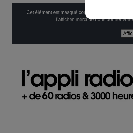
Cet élément est masqué compte-tenu du refus du d
l'afficher, merci de nous donner votr
Affi