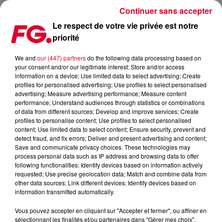
Continuer sans accepter
Le respect de votre vie privée est notre
priorité
AUTEUR D'UN DES REMIXES PHARES DE 2025, DISCO LINES
SORT STARLIGHT ET IL Y A DES AIRS DE... MADONNA
We and
our (447) partners
do the following data processing based on
your consent and/or our legitimate interest: Store and/or access
information on a device; Use limited data to select advertising; Create
Publié : 27 janvier 2026 à 8h11 par Antony HARARI
profiles for personalised advertising; Use profiles to select personalised
advertising; Measure advertising performance; Measure content
performance; Understand audiences through statistics or combinations
of data from different sources; Develop and improve services; Create
profiles to personalise content; Use profiles to select personalised
content; Use limited data to select content; Ensure security, prevent and
detect fraud, and fix errors; Deliver and present advertising and content;
Save and communicate privacy choices. These technologies may
process personal data such as IP address and browsing data to offer
following functionalities: Identify devices based on information actively
requested; Use precise geolocation data; Match and combine data from
other data sources; Link different devices; Identify devices based on
information transmitted automatically.
Vous pouvez accepter en cliquant sur "Accepter et fermer", ou affiner en
sélectionnant les finalités et/ou partenaires dans "Gérer mes choix".