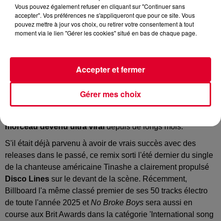
Vous pouvez également refuser en cliquant sur "Continuer sans
accepter". Vos préférences ne s'appliqueront que pour ce site. Vous
pouvez mettre à jour vos choix, ou retirer votre consentement à tout
moment via le lien "Gérer les cookies" situé en bas de chaque page.
Disco Lines - Starlight feat. Madeline Follin
Crédit :
Youtube Officiel Disco lines
Accepter et fermer
Gérer mes choix
No Broke Boys
... impossible d'être passé à côté de ce
morceau devenu ultra viral
depuis de longs mois.
S'il était déjà parvenu à avoir de vrais succès avec des
releases dans le passé, ce remix sorti l'été dernier du single
de la chanteuse américaine Tinashe a clairement propulsé
Disco Lines
sur le devant de la scène. Récemment,
Billboard l'a même classé premier de ses 50 tracks électro
de toute l'année 2025 et
No Broke Boys
sera aussi en
course aux Brit Awards dans la catégorie 'International song