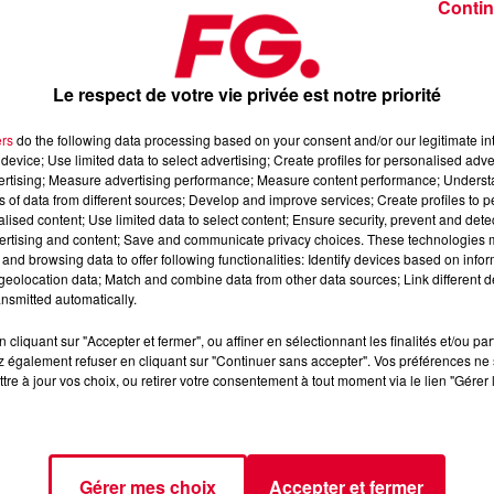
Contin
bes planétaires incontournables du moment.
Le respect de votre vie privée est notre priorité
extor
rencontre à nouveau un immense succès grâce à la hype
ers
do the following data processing based on your consent and/or our legitimate int
tburn
). Ce qui est tombé à pic au moment de sa tournée dans
device; Use limited data to select advertising; Create profiles for personalised adver
ine dernière était une franche réussite et une belle soirée à
vertising; Measure advertising performance; Measure content performance; Unders
ns of data from different sources; Develop and improve services; Create profiles to 
alised content; Use limited data to select content; Ensure security, prevent and detect
ertising and content; Save and communicate privacy choices. These technologies
ien entendu fait l'objet récemment de remixes, notamment de la pa
and browsing data to offer following functionalities: Identify devices based on infor
e style feel good de l'original sans trop s'en éloigner.
eolocation data; Match and combine data from other data sources; Link different de
nsmitted automatically.
tube de la chanteuse britannique. Et attention, ça détonne !
cliquant sur "Accepter et fermer", ou affiner en sélectionnant les finalités et/ou pa
t qu'il s'aventure dans des contrées plus électro. C'est chose fai
 également refuser en cliquant sur "Continuer sans accepter". Vos préférences ne 
Ellis-Bextor
aux sonorités bien plus Deep voire Future Rave de
tre à jour vos choix, ou retirer votre consentement à tout moment via le lien "Gérer 
 tube électro
Groovejet
fait l'objet d'un remix bien électro de
olie boucle réalisée par Sophie Ellis-Bextor.
Gérer mes choix
Accepter et fermer