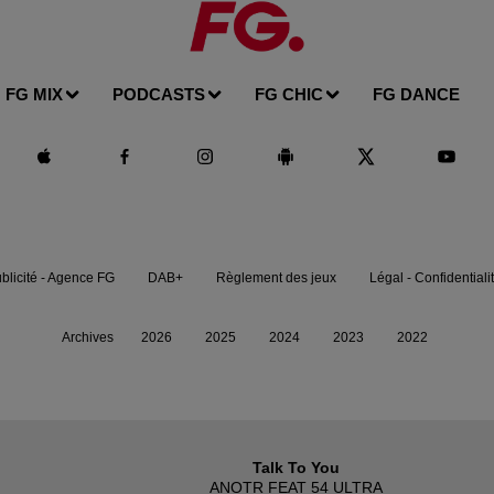
FG MIX
PODCASTS
FG CHIC
FG DANCE
blicité - Agence FG
DAB+
Règlement des jeux
Légal - Confidentiali
Archives
2026
2025
2024
2023
2022
Talk To You
ANOTR FEAT 54 ULTRA