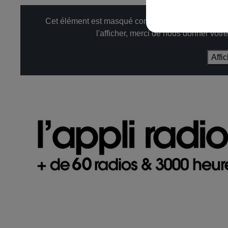
Cet élément est masqué compte-tenu du refus du d
l'afficher, merci de nous donner votr
Affi