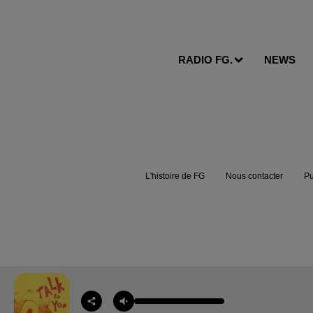
RADIO FG.
NEWS
L'histoire de FG
Nous contacter
Pu