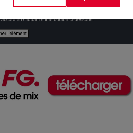
épôt de cookies que vous avez exprimé. Si vous souhaitez
e accord en cliquant sur le bouton ci-dessous.
cher l'élément