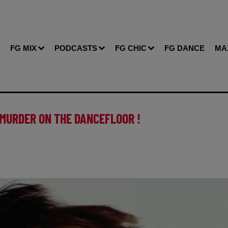
FG MIX
PODCASTS
FG CHIC
FG DANCE
MA
 MURDER ON THE DANCEFLOOR !