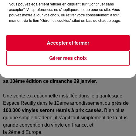
Vous pouvez également refuser en cliquant sur "Continuer sans
accepter". Vos préférences ne s'appliqueront que pour ce site. Vous
pouvez mettre à jour vos choix, ou retirer votre consentement à tout
Vinyles
moment via le lien "Gérer les cookies" situé en bas de chaque page.
Crédit :
Crédit: Unsplash : Mr Cup / Fabien Barral @iammrcup
Accepter et fermer
Attention vente de disques à prix bradés en approche !
Gérer mes choix
C’est devenu l’événement incontournable des
diggers
!
Paris Loves Vinyle
est de retour à Paris pour
sa
10ème
édition ce dimanche 29 janvier.
Une vente exceptionnelle installée dans le gigantesque
Espace
Reuilly
dans le
12ème
arrondissement où
près de
100.000 vinyles seront réunis à prix cassés
.
Bien plus
qu’une simple braderie, il s’agit tout simplement de la plus
grande convention du vinyle en France, et
la
2ème
d’Europe.