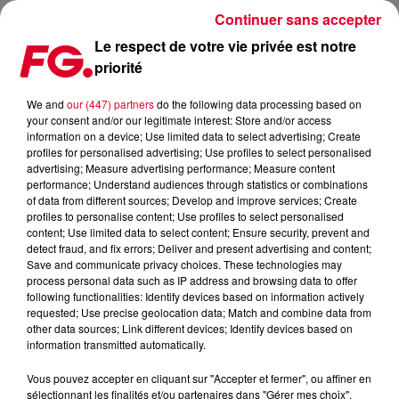
Continuer sans accepter
Le respect de votre vie privée est notre
priorité
ATTENTION DÉSTOCKAGE MASSIF DE VINYLES EN APPROCHE !
We and
our (447) partners
do the following data processing based on
your consent and/or our legitimate interest: Store and/or access
Publié : 25 janvier 2023 à 15h05 par Jean-Baptiste
information on a device; Use limited data to select advertising; Create
BLANDIN
profiles for personalised advertising; Use profiles to select personalised
advertising; Measure advertising performance; Measure content
performance; Understand audiences through statistics or combinations
of data from different sources; Develop and improve services; Create
profiles to personalise content; Use profiles to select personalised
content; Use limited data to select content; Ensure security, prevent and
detect fraud, and fix errors; Deliver and present advertising and content;
Save and communicate privacy choices. These technologies may
process personal data such as IP address and browsing data to offer
following functionalities: Identify devices based on information actively
requested; Use precise geolocation data; Match and combine data from
other data sources; Link different devices; Identify devices based on
information transmitted automatically.
Vous pouvez accepter en cliquant sur "Accepter et fermer", ou affiner en
sélectionnant les finalités et/ou partenaires dans "Gérer mes choix".