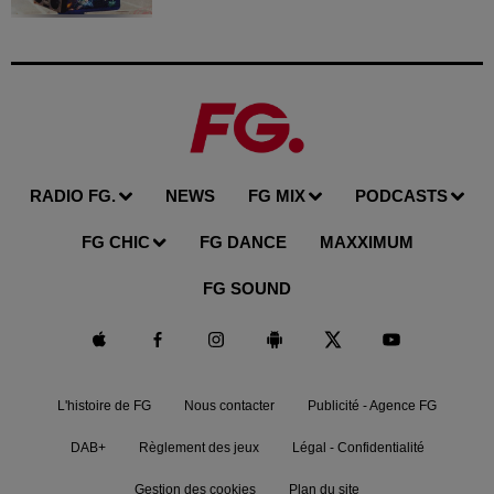
RADIO FG.
NEWS
FG MIX
PODCASTS
FG CHIC
FG DANCE
MAXXIMUM
FG SOUND
L'histoire de FG
Nous contacter
Publicité - Agence FG
DAB+
Règlement des jeux
Légal - Confidentialité
Gestion des cookies
Plan du site