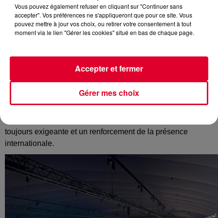
Crédit :
Art Paris 2024
Vous pouvez également refuser en cliquant sur "Continuer sans
accepter". Vos préférences ne s'appliqueront que pour ce site. Vous
pouvez mettre à jour vos choix, ou retirer votre consentement à tout
moment via le lien "Gérer les cookies" situé en bas de chaque page.
En partenariat avec FG Chic, Art Paris revient pour sa
26ème édition qui se tiendra les 4 et 7 avril 2024 au
Accepter et fermer
Grand Palais Ephémère de Paris !
Gérer mes choix
Art Paris 2024
c'est
135 galeries d'art moderne et
contemporaine de 25 pays
triées sur le volet, une sélection
toujours exigeante et un renforcement de la présence
internationale.