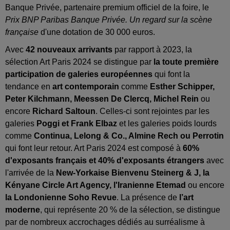
Banque Privée, partenaire premium officiel de la foire, le
Prix BNP Paribas Banque Privée. Un regard sur la scène
française
d'une dotation de 30 000 euros.
Avec
42 nouveaux arrivants
par rapport à 2023, la
sélection Art Paris 2024 se distingue par
la toute première
participation de galeries européennes
qui font la
tendance en
art contemporain
comme
Esther Schipper,
Peter Kilchmann, Meessen De Clercq, Michel Rein
ou
encore
Richard Saltoun
. Celles-ci sont rejointes par les
galeries
Poggi et Frank Elbaz
et les galeries poids lourds
comme
Continua, Lelong & Co., Almine Rech ou Perrotin
qui font leur retour. Art Paris 2024 est composé à
60%
d'exposants français et 40% d'exposants étrangers
avec
l'arrivée de la
New-Yorkaise Bienvenu Steinerg & J, la
Kényane Circle Art Agency, l'Iranienne Etemad
ou encore
la Londonienne Soho Revue
. La présence de
l’art
moderne
, qui représente 20 % de la sélection, se distingue
par de nombreux accrochages dédiés au surréalisme à