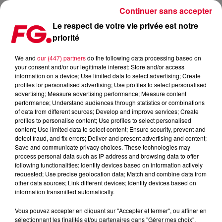
Continuer sans accepter
Le respect de votre vie privée est notre
priorité
ART PARIS 2024
We and
our (447) partners
do the following data processing based on
your consent and/or our legitimate interest: Store and/or access
Publié : 30 janvier 2024 à 9h00 par Solène Cordier
information on a device; Use limited data to select advertising; Create
profiles for personalised advertising; Use profiles to select personalised
advertising; Measure advertising performance; Measure content
performance; Understand audiences through statistics or combinations
of data from different sources; Develop and improve services; Create
profiles to personalise content; Use profiles to select personalised
content; Use limited data to select content; Ensure security, prevent and
detect fraud, and fix errors; Deliver and present advertising and content;
Save and communicate privacy choices. These technologies may
process personal data such as IP address and browsing data to offer
following functionalities: Identify devices based on information actively
requested; Use precise geolocation data; Match and combine data from
other data sources; Link different devices; Identify devices based on
information transmitted automatically.
Vous pouvez accepter en cliquant sur "Accepter et fermer", ou affiner en
Art Paris 2024
sélectionnant les finalités et/ou partenaires dans "Gérer mes choix".