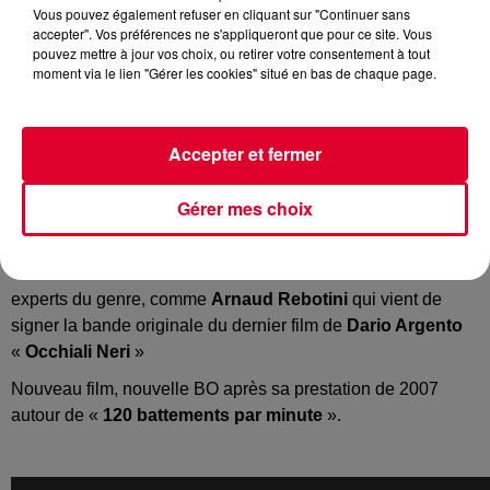
Vous pouvez également refuser en cliquant sur "Continuer sans
accepter". Vos préférences ne s'appliqueront que pour ce site. Vous
Arnaud Rebotini
pouvez mettre à jour vos choix, ou retirer votre consentement à tout
Crédit :
Arnaud Rebotini
moment via le lien "Gérer les cookies" situé en bas de chaque page.
Accepter et fermer
Le week-end dernier s’est tenue la
cérémonie des Césars
Gérer mes choix
qui a permis de montrer, entre autres, le lien entre musique
et cinéma.
Certains artistes électro sont même devenus de vrais
experts du genre, comme
Arnaud Rebotini
qui vient de
signer la bande originale du dernier film de
Dario Argento
«
Occhiali Neri
»
Nouveau film, nouvelle BO après sa prestation de 2007
autour de «
120 battements par minute
».