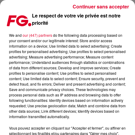
Continuer sans accepter
Le respect de votre vie privée est notre
priorité
ARNAUD REBOTINI INVITÉ CE SOIR DE L'HAPPY HOUR FG
We and
our (447) partners
do the following data processing based on
your consent and/or our legitimate interest: Store and/or access
Publié : 28 février 2022 à 11h32 par Christophe HUBERT
information on a device; Use limited data to select advertising; Create
profiles for personalised advertising; Use profiles to select personalised
advertising; Measure advertising performance; Measure content
performance; Understand audiences through statistics or combinations
of data from different sources; Develop and improve services; Create
profiles to personalise content; Use profiles to select personalised
content; Use limited data to select content; Ensure security, prevent and
detect fraud, and fix errors; Deliver and present advertising and content;
Save and communicate privacy choices. These technologies may
process personal data such as IP address and browsing data to offer
following functionalities: Identify devices based on information actively
requested; Use precise geolocation data; Match and combine data from
other data sources; Link different devices; Identify devices based on
information transmitted automatically.
Vous pouvez accepter en cliquant sur "Accepter et fermer", ou affiner en
sélectionnant les finalités et/ou partenaires dans "Gérer mes choix".