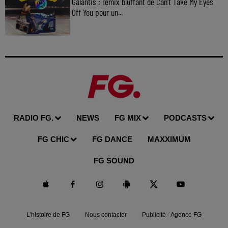
Galantis : remix bluffant de Can’t Take My Eyes
Off You pour un...
RADIO FG.
NEWS
FG MIX
PODCASTS
FG CHIC
FG DANCE
MAXXIMUM
FG SOUND
L'histoire de FG
Nous contacter
Publicité - Agence FG