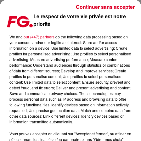
Continuer sans accepter
Le respect de votre vie privée est notre
priorité
APRÈS DAVID GUETTA, MARTEN HØRGER FAIT ÉQUIPE AVEC
ROBIN SCHULZ
We and
our (447) partners
do the following data processing based on
your consent and/or our legitimate interest: Store and/or access
information on a device; Use limited data to select advertising; Create
Publié : 17 juin 2026 à 8h13 par Antony HARARI
profiles for personalised advertising; Use profiles to select personalised
advertising; Measure advertising performance; Measure content
performance; Understand audiences through statistics or combinations
of data from different sources; Develop and improve services; Create
profiles to personalise content; Use profiles to select personalised
content; Use limited data to select content; Ensure security, prevent and
detect fraud, and fix errors; Deliver and present advertising and content;
Save and communicate privacy choices. These technologies may
process personal data such as IP address and browsing data to offer
following functionalities: Identify devices based on information actively
requested; Use precise geolocation data; Match and combine data from
other data sources; Link different devices; Identify devices based on
information transmitted automatically.
Vous pouvez accepter en cliquant sur "Accepter et fermer", ou affiner en
sélectionnant les finalités et/ou partenaires dans "Gérer mes choix".