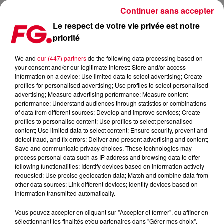
Continuer sans accepter
Le respect de votre vie privée est notre
priorité
HANTEN, LA BELLE COLLABORATION ENTRE MAKOTO SAN
ET TEHO
We and
our (447) partners
do the following data processing based on
your consent and/or our legitimate interest: Store and/or access
information on a device; Use limited data to select advertising; Create
Publié : 2 janvier 2024 à 18h18 par Jean-Baptiste BLANDIN
profiles for personalised advertising; Use profiles to select personalised
advertising; Measure advertising performance; Measure content
performance; Understand audiences through statistics or combinations
of data from different sources; Develop and improve services; Create
profiles to personalise content; Use profiles to select personalised
content; Use limited data to select content; Ensure security, prevent and
detect fraud, and fix errors; Deliver and present advertising and content;
Save and communicate privacy choices. These technologies may
process personal data such as IP address and browsing data to offer
following functionalities: Identify devices based on information actively
requested; Use precise geolocation data; Match and combine data from
other data sources; Link different devices; Identify devices based on
information transmitted automatically.
Vous pouvez accepter en cliquant sur "Accepter et fermer", ou affiner en
sélectionnant les finalités et/ou partenaires dans "Gérer mes choix".