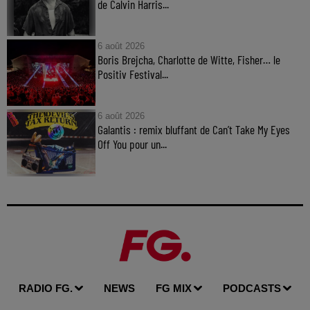
de Calvin Harris...
6 août 2026
Boris Brejcha, Charlotte de Witte, Fisher… le
Positiv Festival...
6 août 2026
Galantis : remix bluffant de Can’t Take My Eyes
Off You pour un...
RADIO FG.
NEWS
FG MIX
PODCASTS