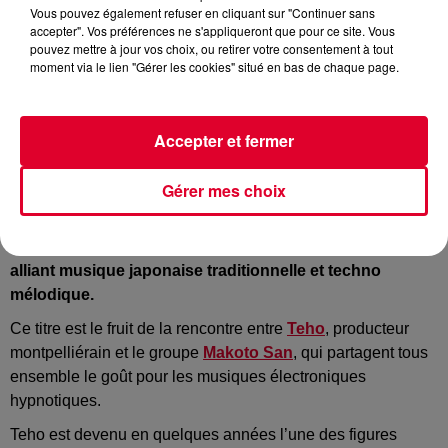
Vous pouvez également refuser en cliquant sur "Continuer sans
accepter". Vos préférences ne s'appliqueront que pour ce site. Vous
pouvez mettre à jour vos choix, ou retirer votre consentement à tout
moment via le lien "Gérer les cookies" situé en bas de chaque page.
Teho et Makoto San
Crédit :
Instagram : @Teho
Accepter et fermer
Gérer mes choix
C’est l’une des belles collaborations de la fin d’année
2023,
Makoto
San et
Teho
ont dévoilé « Hanten », un titre
alliant musique japonaise traditionnelle et techno
mélodique.
Ce titre est le fruit de la rencontre entre
Teho
, producteur
montpelliérain et le groupe
Makoto
San
, qui partagent tous
ensemble le goût pour les musiques électroniques
hypnotiques.
Teho
est devenu en quelques années l’une des figures