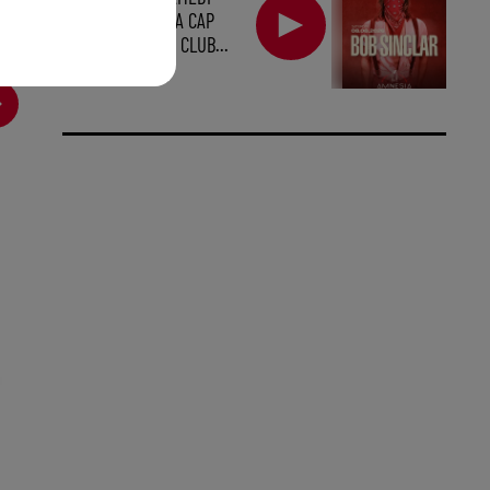
SOIR, À L'AMNESIA CAP
D'AGDE, PREMIER CLUB...