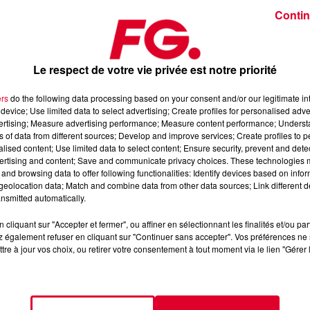
Contin
 ».
Le respect de votre vie privée est notre priorité
ers
do the following data processing based on your consent and/or our legitimate int
rs, Mixes Live, cadeaux. L'Happy Hour, c’est le son de la DJ
device; Use limited data to select advertising; Create profiles for personalised adver
vertising; Measure advertising performance; Measure content performance; Unders
ans de la rédaction
ns of data from different sources; Develop and improve services; Create profiles to 
alised content; Use limited data to select content; Ensure security, prevent and detect
ertising and content; Save and communicate privacy choices. These technologies
 l’Application FG (IOS
https://urlz.fr/hhZx
- Google Play
and browsing data to offer following functionalities: Identify devices based on infor
eolocation data; Match and combine data from other data sources; Link different de
nsmitted automatically.
cliquant sur "Accepter et fermer", ou affiner en sélectionnant les finalités et/ou pa
e une programmation house, deep, et électro
 également refuser en cliquant sur "Continuer sans accepter". Vos préférences ne 
tre à jour vos choix, ou retirer votre consentement à tout moment via le lien "Gérer 
tialite
pour plus d'informations.