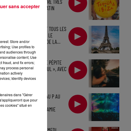
SORTENT UN TITRE TRÈS
uer sans accepter
ESTIVAL, TRÈS LATIN
HOUSE...
AGORIA INVESTIT TOUS LES
JEUDIS DE L'ÉTÉ LE
PREMIER ÉTAGE DE LA...
erest: Store and/or
tising; Use profiles to
tand audiences through
personalise content; Use
D.O.D SIGNE UNE PÉPITE
 fraud, and fix errors;
 may process personal
HOUSE, « CAREFUL », AVEC
mation actively
IZZY BIZU
vices; Identify devices
rtenaires dans "Gérer
L'OPENING DE MAU P AU
s'appliqueront que pour
PACHA IBIZA, LA
les cookies" situé en
RÉSIDENCE DE JAMIE
JONES À...
BOB SINCLAR, SAMEDI