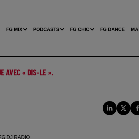
FG MIX
PODCASTS
FG CHIC
FG DANCE
MA
 AVEC « DIS-LE ».
FG DJ RADIO