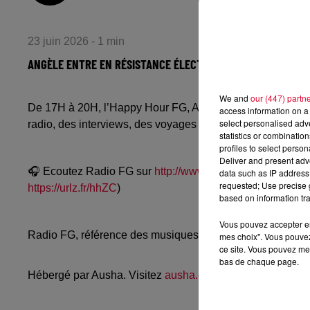
23 juin 2026 - 1 min
ANGÈLE ENTRE EN RÉSISTANCE ÉLECTRONIQUE AVEC « DIS-LE
We and
our (447) partn
De 17H à 20H, l’Happy Hour FG, Avec Antoine Baduel, Sta
access information on a 
select personalised ad
radio, des interviews, des voyages de rêve, et les bons pl
statistics or combinatio
profiles to select person
Deliver and present adv
🎧 Ecoutez Radio FG sur
http://www.radiofg.com
📱 et sur
data such as IP address 
requested; Use precise g
https://urlz.fr/hhZC
)
based on information tra
Vous pouvez accepter en 
Radio FG, référence des musiques électroniques, propos
mes choix". Vous pouvez
ce site. Vous pouvez met
bas de chaque page.
Hébergé par Ausha. Visitez
ausha.co/politique-de-confiden