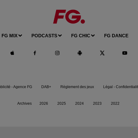
FG MIX
PODCASTS
FG CHIC
FG DANCE
blicité - Agence FG
DAB+
Règlement des jeux
Légal - Confidentiali
Archives
2026
2025
2024
2023
2022