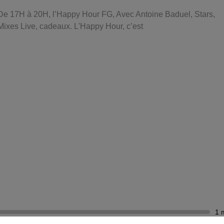
De 17H à 20H, l’Happy Hour FG, Avec Antoine Baduel, Stars,
Mixes Live, cadeaux. L'Happy Hour, c’est
1 