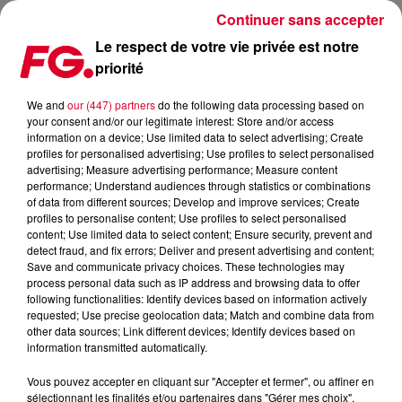
Continuer sans accepter
Le respect de votre vie privée est notre
priorité
AMSTERDAM : LE BLACKOUT CONTINUE
We and
our (447) partners
do the following data processing based on
your consent and/or our legitimate interest: Store and/or access
Publié : 15 septembre 2021 à 12h27 par Christophe
information on a device; Use limited data to select advertising; Create
HUBERT
profiles for personalised advertising; Use profiles to select personalised
advertising; Measure advertising performance; Measure content
performance; Understand audiences through statistics or combinations
of data from different sources; Develop and improve services; Create
profiles to personalise content; Use profiles to select personalised
content; Use limited data to select content; Ensure security, prevent and
detect fraud, and fix errors; Deliver and present advertising and content;
Save and communicate privacy choices. These technologies may
process personal data such as IP address and browsing data to offer
following functionalities: Identify devices based on information actively
requested; Use precise geolocation data; Match and combine data from
other data sources; Link different devices; Identify devices based on
information transmitted automatically.
Vous pouvez accepter en cliquant sur "Accepter et fermer", ou affiner en
sélectionnant les finalités et/ou partenaires dans "Gérer mes choix".