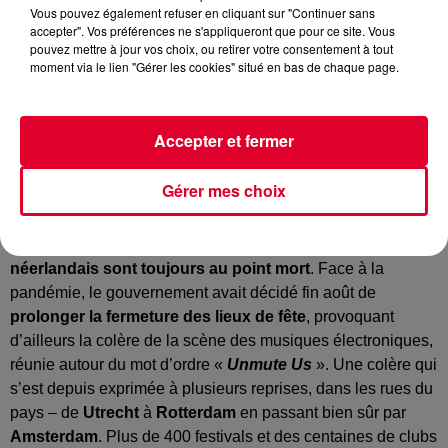
Vous pouvez également refuser en cliquant sur "Continuer sans
accepter". Vos préférences ne s'appliqueront que pour ce site. Vous
pouvez mettre à jour vos choix, ou retirer votre consentement à tout
moment via le lien "Gérer les cookies" situé en bas de chaque page.
Amsterdam Music Festival
Accepter et fermer
Crédit :
@instagram.com/alda/
Gérer mes choix
Nous vous en parlions à la fin de l’été,
les clubs et festivals
néerlandais sont toujours au point mort
. Face à la
pandémie, le gouvernement avait décidé fin août de
prolonger la fermeture des lieux de fête
, provoquant
d’ailleurs la colère de la scène des musiques électroniques,
réunie autour du mot d’ordre «
Unmute Us
». Une colère qui
s’est depuis exprimée à plusieurs reprises, dans les rues du
pays – de
Utrecht
à
Rotterdam
en passant bien sûr par
Amsterdam
. Plus de 400 festivals et des centaines de clubs