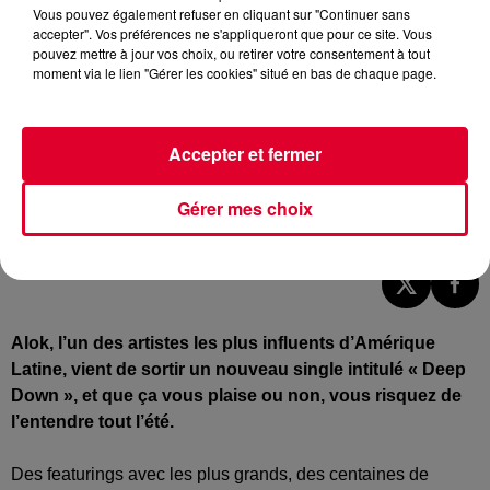
Vous pouvez également refuser en cliquant sur "Continuer sans
accepter". Vos préférences ne s'appliqueront que pour ce site. Vous
pouvez mettre à jour vos choix, ou retirer votre consentement à tout
moment via le lien "Gérer les cookies" situé en bas de chaque page.
Accepter et fermer
Gérer mes choix
Alok
Crédit :
Facebook : @Alok
Alok, l’un des artistes les plus influents d’Amérique
Latine, vient de sortir un nouveau single intitulé « Deep
Down », et que ça vous plaise ou non, vous risquez de
l’entendre tout l’été.
Des featurings avec les plus grands, des centaines de