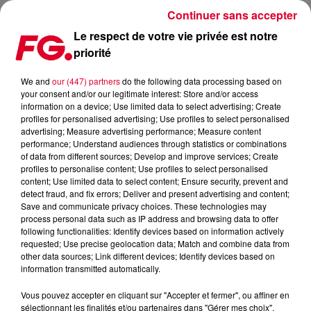
Continuer sans accepter
Le respect de votre vie privée est notre
priorité
ALOK REPREND DES CLASSIQUES DE LA HOUSE AVEC "DEEP
DOWN"
We and
our (447) partners
do the following data processing based on
your consent and/or our legitimate interest: Store and/or access
information on a device; Use limited data to select advertising; Create
Publié : 22 juin 2022 à 18h20 par Jean-Baptiste BLANDIN
profiles for personalised advertising; Use profiles to select personalised
advertising; Measure advertising performance; Measure content
performance; Understand audiences through statistics or combinations
of data from different sources; Develop and improve services; Create
profiles to personalise content; Use profiles to select personalised
content; Use limited data to select content; Ensure security, prevent and
detect fraud, and fix errors; Deliver and present advertising and content;
Save and communicate privacy choices. These technologies may
process personal data such as IP address and browsing data to offer
following functionalities: Identify devices based on information actively
requested; Use precise geolocation data; Match and combine data from
other data sources; Link different devices; Identify devices based on
information transmitted automatically.
Vous pouvez accepter en cliquant sur "Accepter et fermer", ou affiner en
sélectionnant les finalités et/ou partenaires dans "Gérer mes choix".