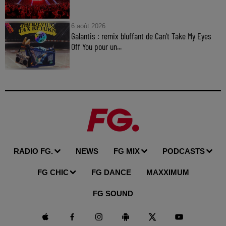
6 août 2026
Galantis : remix bluffant de Can’t Take My Eyes
Off You pour un...
RADIO FG.
NEWS
FG MIX
PODCASTS
FG CHIC
FG DANCE
MAXXIMUM
FG SOUND