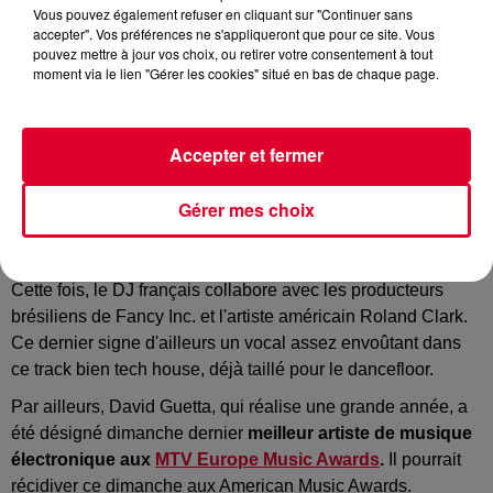
Vous pouvez également refuser en cliquant sur "Continuer sans
accepter". Vos préférences ne s'appliqueront que pour ce site. Vous
pouvez mettre à jour vos choix, ou retirer votre consentement à tout
moment via le lien "Gérer les cookies" situé en bas de chaque page.
La version House et underground de David Guetta est de
retour. Vous l'aurez compris, on parle bien ici de
Jack Back
Accepter et fermer
!
Après
I’ve Been Missing You
avec Ferreck Dawn et Guz,
Gérer mes choix
Jack Back vient de sortir son nouveau son
Alive
, toujours
sur Sink or Swim, sous-label de Spinnin’ Records.
Cette fois, le DJ français collabore avec les producteurs
brésiliens de Fancy Inc. et l'artiste américain Roland Clark.
Ce dernier signe d'ailleurs un vocal assez envoûtant dans
ce track bien tech house, déjà taillé pour le dancefloor.
Par ailleurs, David Guetta, qui réalise une grande année, a
été désigné dimanche dernier
meilleur artiste de musique
électronique aux
MTV Europe Music Awards
.
Il pourrait
récidiver ce dimanche aux American Music Awards.