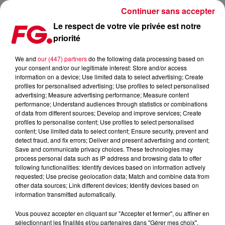
Continuer sans accepter
Le respect de votre vie privée est notre
priorité
ALIVE, LE NOUVEAU SON DE JACK BACK, L'ALIAS DE DAVID
GUETTA
We and
our (447) partners
do the following data processing based on
your consent and/or our legitimate interest: Store and/or access
information on a device; Use limited data to select advertising; Create
Publié : 17 novembre 2021 à 9h27 par Antony HARARI
profiles for personalised advertising; Use profiles to select personalised
advertising; Measure advertising performance; Measure content
performance; Understand audiences through statistics or combinations
of data from different sources; Develop and improve services; Create
profiles to personalise content; Use profiles to select personalised
content; Use limited data to select content; Ensure security, prevent and
detect fraud, and fix errors; Deliver and present advertising and content;
Save and communicate privacy choices. These technologies may
process personal data such as IP address and browsing data to offer
following functionalities: Identify devices based on information actively
requested; Use precise geolocation data; Match and combine data from
other data sources; Link different devices; Identify devices based on
information transmitted automatically.
Vous pouvez accepter en cliquant sur "Accepter et fermer", ou affiner en
Alive, le nouveau Jack Back
sélectionnant les finalités et/ou partenaires dans "Gérer mes choix".
Crédit :
Youtube Officiel Sink or Swim