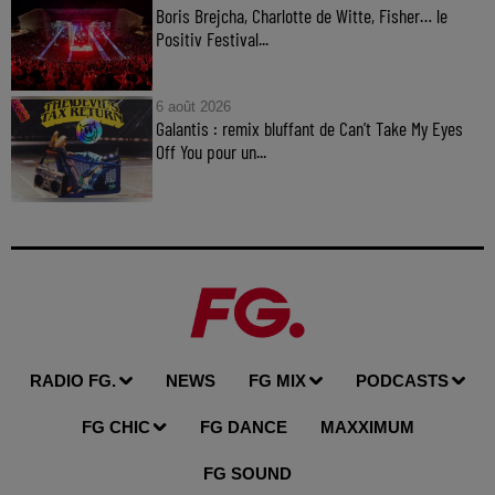
Boris Brejcha, Charlotte de Witte, Fisher… le
Positiv Festival...
6 août 2026
Galantis : remix bluffant de Can’t Take My Eyes
Off You pour un...
RADIO FG.
NEWS
FG MIX
PODCASTS
FG CHIC
FG DANCE
MAXXIMUM
FG SOUND