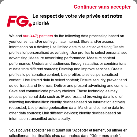
Continuer sans accepter
Le respect de votre vie privée est notre
priorité
ALAN DIXON REVISITE L'HYMNE CLUB INFINITY
We and
our (447) partners
do the following data processing based on
your consent and/or our legitimate interest: Store and/or access
Publié : 2 avril 2025 à 18h42 par Jean-Baptiste BLANDIN
information on a device; Use limited data to select advertising; Create
profiles for personalised advertising; Use profiles to select personalised
advertising; Measure advertising performance; Measure content
performance; Understand audiences through statistics or combinations
of data from different sources; Develop and improve services; Create
profiles to personalise content; Use profiles to select personalised
content; Use limited data to select content; Ensure security, prevent and
detect fraud, and fix errors; Deliver and present advertising and content;
Save and communicate privacy choices. These technologies may
process personal data such as IP address and browsing data to offer
following functionalities: Identify devices based on information actively
requested; Use precise geolocation data; Match and combine data from
other data sources; Link different devices; Identify devices based on
information transmitted automatically.
Vous pouvez accepter en cliquant sur "Accepter et fermer", ou affiner en
sélectionnant les finalités et/ou partenaires dans "Gérer mes choix".