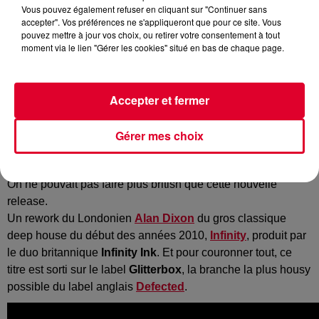
Vous pouvez également refuser en cliquant sur "Continuer sans
accepter". Vos préférences ne s'appliqueront que pour ce site. Vous
pouvez mettre à jour vos choix, ou retirer votre consentement à tout
Alan Dixon
moment via le lien "Gérer les cookies" situé en bas de chaque page.
Crédit :
Instagram : @Alan Dixon
Accepter et fermer
C’est un titre que vous avez forcément déjà entendu,
Gérer mes choix
Alan Dixon vient de sortir un superbe rework du titre
Infinity du duo Infinity Ink.
On ne pouvait pas faire plus british que cette nouvelle
release.
Un rework du Londonien
Alan Dixon
du gros classique
deep house du début des années 2010,
Infinity
, produit par
le duo britannique
Infinity Ink
. Et pour couronner tout, ce
titre est sorti sur le label
Glitterbox
, la branche la plus housy
possible du label anglais
Defected
.