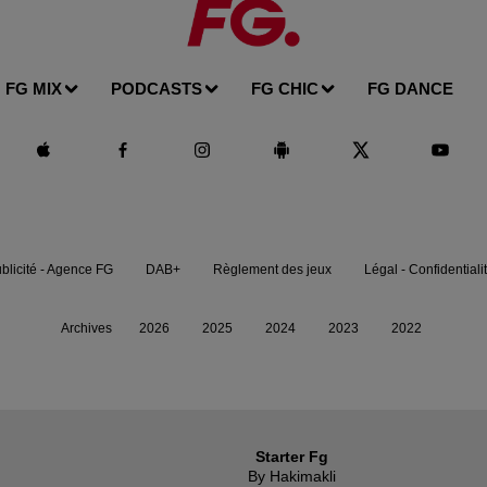
FG MIX
PODCASTS
FG CHIC
FG DANCE
blicité - Agence FG
DAB+
Règlement des jeux
Légal - Confidentiali
Archives
2026
2025
2024
2023
2022
Starter Fg
By Hakimakli