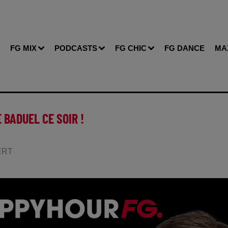
FG MIX
PODCASTS
FG CHIC
FG DANCE
MA
 BADUEL CE SOIR !
BERT