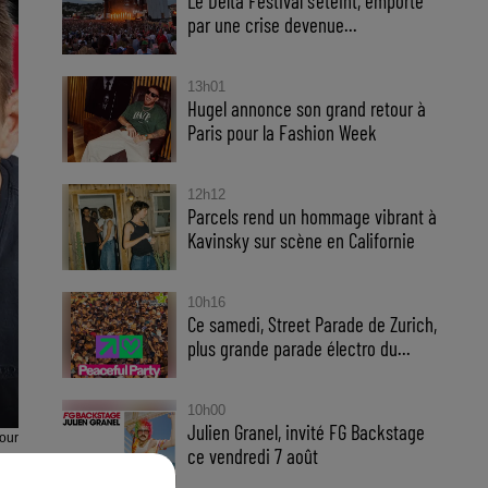
Le Delta Festival s'éteint, emporté
par une crise devenue...
13h01
Hugel annonce son grand retour à
Paris pour la Fashion Week
12h12
Parcels rend un hommage vibrant à
Kavinsky sur scène en Californie
10h16
Ce samedi, Street Parade de Zurich,
plus grande parade électro du...
10h00
Julien Granel, invité FG Backstage
our
ce vendredi 7 août
our