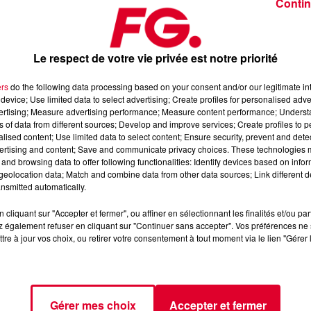
Contin
Le respect de votre vie privée est notre priorité
iniens
Two Are
seront ce soir les invités d’
Antoine Baduel
dans 
ers
do the following data processing based on your consent and/or our legitimate int
device; Use limited data to select advertising; Create profiles for personalised adver
me Simone
, chanteur que l’on a découvert grâce au hit «
Shining Li
vertising; Measure advertising performance; Measure content performance; Unders
ns of data from different sources; Develop and improve services; Create profiles to 
alised content; Use limited data to select content; Ensure security, prevent and detect
uira en DJ set
ertising and content; Save and communicate privacy choices. These technologies
and browsing data to offer following functionalities: Identify devices based on infor
eolocation data; Match and combine data from other data sources; Link different de
nsmitted automatically.
cliquant sur "Accepter et fermer", ou affiner en sélectionnant les finalités et/ou pa
 également refuser en cliquant sur "Continuer sans accepter". Vos préférences ne 
tre à jour vos choix, ou retirer votre consentement à tout moment via le lien "Gérer 
Gérer mes choix
Accepter et fermer