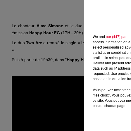
Le chanteur
Aime Simone
et le duo de DJs Producteurs ukra
émission
Happy Hour FG
(17H - 20H).
We and
our (447) partn
access information on a 
Le duo
Two Are
a remixé le single «
In This Dark time
» de
Ai
select personalised ad
».
statistics or combinatio
profiles to select person
Puis à partir de 19h30, dans "
Happy Hour DJ", Two Are
se prod
Deliver and present adv
data such as IP address 
requested; Use precise g
based on information tra
Vous pouvez accepter en 
mes choix". Vous pouvez
ce site. Vous pouvez met
bas de chaque page.