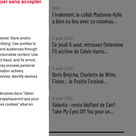
uer sans accepter
8h07
Finalement, la collab Madonna-Kylie
a bien eu lieu avec ce nouveau...
son
erest: Store and/or
6 août 2026
tising; Use profiles to
Ce jeudi 6 aout, retrouvez l'interview
ght
tand audiences through
FG archive de Calvin Harris...
personalise content; Use
 fraud, and fix errors;
 may process personal
6 août 2026
mation actively
Boris Brejcha, Charlotte de Witte,
vices; Identify devices
Fisher… le Positiv Festival...
rtenaires dans "Gérer
s'appliqueront que pour
6 août 2026
Galantis : remix bluffant de Can’t
les cookies" situé en
Take My Eyes Off You pour un...