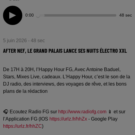
0:00
48 sec
5 juin 2026 - 48 sec
AFTER NEF, LE GRAND PALAIS LANCE SES NUITS ÉLECTRO XXL
De 17H à 20H, l’Happy Hour FG, Avec Antoine Baduel,
Stars, Mixes Live, cadeaux. L'Happy Hour, c’est le son de la
DJ radio, des interviews, des voyages de rêve, et les bons
plans de la rédaction
🎧 Ecoutez Radio FG sur
http://www.radiofg.com
📱 et sur
l’Application FG (IOS
https://urlz.fr/hhZx
- Google Play
https://urlz.fr/hhZC
)