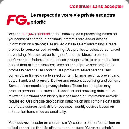
Continuer sans accepter
Le respect de votre vie privée est notre
priorité
AFTER NEF, LE GRAND PALAIS LANCE SES NUITS ÉLECTRO
XXL
We and
our (447) partners
do the following data processing based on
your consent and/or our legitimate interest: Store and/or access
information on a device; Use limited data to select advertising; Create
profiles for personalised advertising; Use profiles to select personalised
advertising; Measure advertising performance; Measure content
performance; Understand audiences through statistics or combinations
of data from different sources; Develop and improve services; Create
profiles to personalise content; Use profiles to select personalised
content; Use limited data to select content; Ensure security, prevent and
detect fraud, and fix errors; Deliver and present advertising and content;
Save and communicate privacy choices. These technologies may
process personal data such as IP address and browsing data to offer
following functionalities: Identify devices based on information actively
requested; Use precise geolocation data; Match and combine data from
other data sources; Link different devices; Identify devices based on
information transmitted automatically.
Vous pouvez accepter en cliquant sur "Accepter et fermer", ou affiner en
sélectionnant les finalités et/ou partenaires dans "Gérer mes choix".