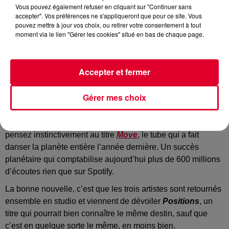
Vous pouvez également refuser en cliquant sur "Continuer sans
accepter". Vos préférences ne s'appliqueront que pour ce site. Vous
pouvez mettre à jour vos choix, ou retirer votre consentement à tout
Adam Port
moment via le lien "Gérer les cookies" situé en bas de chaque page.
Crédit :
Instagram : @Adam Port
Accepter et fermer
Les auteurs du tube de l’été dernier, Adam Port, Stryv et
Gérer mes choix
Malachiii sont de retour avec le single
Positions
.
Si on vous parle d'
Adam Port
,
Stryv
et
Malachiii
, vous
pensez instinctivement au titre
Move
, le tube qui a fait
danser la planète entière l’année dernière. Un succès
planétaire qui comptabilise aujourd’hui plus de 600 millions
d’écoutes rien que sur Spotify.
La bonne nouvelle, c’est que les trois artistes sont retournés
ensemble en studio et viennent de dévoiler
Positions
, un
titre qui pourrait bien connaître le même destin, sauf que
c’est en quelque sorte le même, en moins bien.