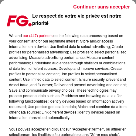
Continuer sans accepter
Le respect de votre vie privée est notre
priorité
ADAM PORT RETROUVE STRY ET MALACHIII SUR LE TITRE
POSITIONS
We and
our (447) partners
do the following data processing based on
your consent and/or our legitimate interest: Store and/or access
information on a device; Use limited data to select advertising; Create
Publié : 3 juillet 2025 à 17h50 par Jean-Baptiste BLANDIN
profiles for personalised advertising; Use profiles to select personalised
advertising; Measure advertising performance; Measure content
performance; Understand audiences through statistics or combinations
of data from different sources; Develop and improve services; Create
profiles to personalise content; Use profiles to select personalised
content; Use limited data to select content; Ensure security, prevent and
detect fraud, and fix errors; Deliver and present advertising and content;
Save and communicate privacy choices. These technologies may
process personal data such as IP address and browsing data to offer
following functionalities: Identify devices based on information actively
requested; Use precise geolocation data; Match and combine data from
other data sources; Link different devices; Identify devices based on
information transmitted automatically.
Vous pouvez accepter en cliquant sur "Accepter et fermer", ou affiner en
sélectionnant les finalités et/ou partenaires dans "Gérer mes choix".