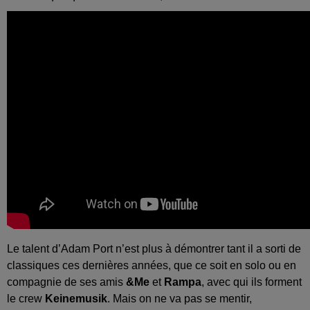
Le talent d’Adam Port n’est plus à démontrer tant il a sorti de
classiques ces dernières années, que ce soit en solo ou en
compagnie de ses amis
&Me
et
Rampa
, avec qui ils forment
le crew
Keinemusik
. Mais on ne va pas se mentir,