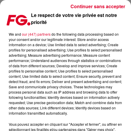
Continuer sans accepter
Le respect de votre vie privée est notre
priorité
ACT RIGHT, POUR QUE LA FÊTE SOIT PLUS SÛRE
We and
our (447) partners
do the following data processing based on
your consent and/or our legitimate interest: Store and/or access
Publié : 6 janvier 2022 à 13h06 par Christophe HUBERT
information on a device; Use limited data to select advertising; Create
profiles for personalised advertising; Use profiles to select personalised
advertising; Measure advertising performance; Measure content
performance; Understand audiences through statistics or combinations
of data from different sources; Develop and improve services; Create
profiles to personalise content; Use profiles to select personalised
content; Use limited data to select content; Ensure security, prevent and
detect fraud, and fix errors; Deliver and present advertising and content;
Save and communicate privacy choices. These technologies may
process personal data such as IP address and browsing data to offer
following functionalities: Identify devices based on information actively
requested; Use precise geolocation data; Match and combine data from
other data sources; Link different devices; Identify devices based on
information transmitted automatically.
Act Right
Crédit :
Screen site officiel
Vous pouvez accepter en cliquant sur "Accepter et fermer", ou affiner en
sélectionnant les finalités et/ou partenaires dans "Gérer mes choix".