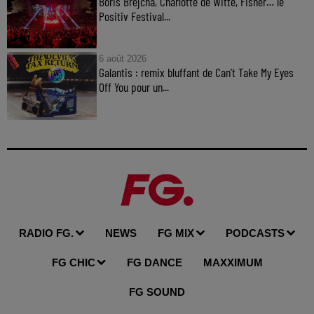
Boris Brejcha, Charlotte de Witte, Fisher… le
Positiv Festival...
6 août 2026
Galantis : remix bluffant de Can’t Take My Eyes
Off You pour un...
RADIO FG.
NEWS
FG MIX
PODCASTS
FG CHIC
FG DANCE
MAXXIMUM
FG SOUND