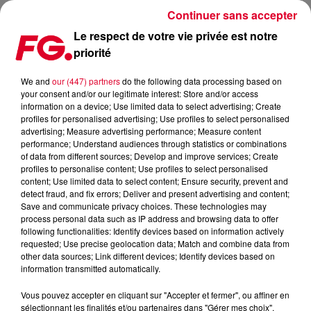
Continuer sans accepter
Le respect de votre vie privée est notre
priorité
21 JUIN : L'ÉLYSÉE CHOISIT L’AGENCE FG POUR LE CLOSING
ÉLECTRO DE LA FETE DE LA MUSIQUE
We and
our (447) partners
do the following data processing based on
your consent and/or our legitimate interest: Store and/or access
information on a device; Use limited data to select advertising; Create
Publié : 31 décembre 2024 à 15h57 par Alexandre MAZERE
profiles for personalised advertising; Use profiles to select personalised
advertising; Measure advertising performance; Measure content
performance; Understand audiences through statistics or combinations
of data from different sources; Develop and improve services; Create
profiles to personalise content; Use profiles to select personalised
content; Use limited data to select content; Ensure security, prevent and
detect fraud, and fix errors; Deliver and present advertising and content;
À l’occasion de la Fête de la Musique 2024, vendredi 21
Save and communicate privacy choices. These technologies may
process personal data such as IP address and browsing data to offer
juin, l'Élysée a confié à l'Agence FG la programmation du
following functionalities: Identify devices based on information actively
closing électro de l'événement.
requested; Use precise geolocation data; Match and combine data from
other data sources; Link different devices; Identify devices based on
L’Agence FG est l’agence de conseil artistique et
information transmitted automatically.
évènementielle de la Maison FG.
Vous pouvez accepter en cliquant sur "Accepter et fermer", ou affiner en
sélectionnant les finalités et/ou partenaires dans "Gérer mes choix".