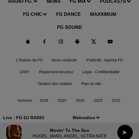
RADIO FG.
NEWS
FG MIX
PODCASTS
FG CHIC
FG DANCE
MAXXIMUM
FG SOUND
L'histoire de FG
Nous contacter
Publicité - Agence FG
DAB+
Règlement des jeux
Légal - Confidentialité
Gestion des cookies
Plan du site
Archives
2026
2025
2024
2023
2022
Live :
FG DJ RADIO
Webradios
Movin' To The Sun
HUGEL, IMAEL ANGEL, ULTRA NATE