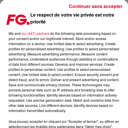
Continuer sans accepter
Le respect de votre vie privée est notre
priorité
2025, L’ANNÉE DE TOUS LES RECORDS POUR LA SACEM
We and
our (447) partners
do the following data processing based on
your consent and/or our legitimate interest: Store and/or access
Publié : 7 mai 2026 à 14h46 par Jean-Baptiste Blandin
information on a device; Use limited data to select advertising; Create
profiles for personalised advertising; Use profiles to select personalised
advertising; Measure advertising performance; Measure content
performance; Understand audiences through statistics or combinations
of data from different sources; Develop and improve services; Create
profiles to personalise content; Use profiles to select personalised
content; Use limited data to select content; Ensure security, prevent and
detect fraud, and fix errors; Deliver and present advertising and content;
Save and communicate privacy choices. These technologies may
process personal data such as IP address and browsing data to offer
following functionalities: Identify devices based on information actively
requested; Use precise geolocation data; Match and combine data from
other data sources; Link different devices; Identify devices based on
information transmitted automatically.
Vous pouvez accepter en cliquant sur "Accepter et fermer", ou affiner en
Concert
sélectionnant les finalités et/ou partenaires dans "Gérer mes choix".