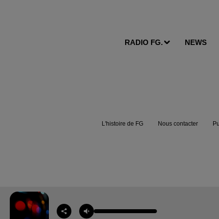
RADIO FG.
NEWS
L'histoire de FG
Nous contacter
Pu