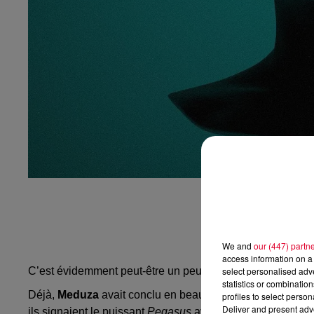
We and
our (447) partn
access information on a 
C’est évidemment peut-être un peu prématuré pour le dire. 
select personalised ad
statistics or combinatio
Déjà,
Meduza
avait conclu en beauté une riche année 202
profiles to select person
Deliver and present adv
ils signaient le puissant
Pegasus
avec Eli & Fur, toujours 