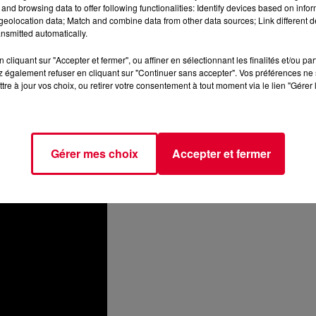
and browsing data to offer following functionalities: Identify devices based on infor
eolocation data; Match and combine data from other data sources; Link different de
 Meduza baptisée
Upside Down
. Un morceau pour lequel les DJs
nsmitted automatically.
skcomb
qui nous avait tapé dans l’œil avec son titre bien disco
cliquant sur "Accepter et fermer", ou affiner en sélectionnant les finalités et/ou pa
 également refuser en cliquant sur "Continuer sans accepter". Vos préférences ne 
n sûr, mais bien encore une fois de Deep et très rapidement dan
tre à jour vos choix, ou retirer votre consentement à tout moment via le lien "Gérer 
ui nous entraîne complètement et sans aucun problème jusqu’à 
veau de production ces prochains mois qui devraient voir le trio
Gérer mes choix
Accepter et fermer
la fête (très grosse fête)
à Tomorrowland en juillet prochain 