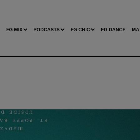
FG MIX
PODCASTS
FG CHIC
FG DANCE
MA