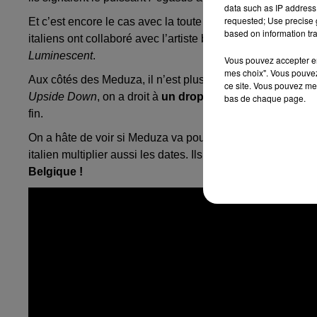
data such as IP address 
requested; Use precise g
Et c’est encore le cas avec la toute nouvelle release de
based on information tra
italiens ont collaboré avec l’artiste britannique
Poppy Ba
Luminescent
.
Vous pouvez accepter en 
mes choix". Vous pouvez
Aux côtés des Meduza, il n’est plus question de disco bie
ce site. Vous pouvez met
Upside Down
, on a droit à
un drop qui fait mouche
et q
bas de chaque page.
fin.
On a hâte de voir si Meduza va pouvoir continuer sur ce ni
italien multiplier aussi les dates. Ils seront évidemment de 
Belgique !