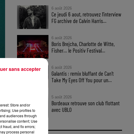
6 août 2026
Ce jeudi 6 aout, retrouvez l'interview
FG archive de Calvin Harris...
6 août 2026
Boris Brejcha, Charlotte de Witte,
Fisher… le Positiv Festival...
6 août 2026
uer sans accepter
Galantis : remix bluffant de Can’t
one
Take My Eyes Off You pour un...
uza
5 août 2026
Bordeaux retrouve son club flottant
erest: Store and/or
avec UBLO
tising; Use profiles to
.
tand audiences through
personalise content; Use
d,
 fraud, and fix errors;
 may process personal