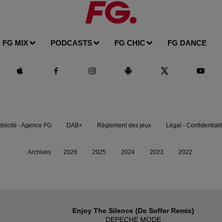
FG MIX
PODCASTS
FG CHIC
FG DANCE
blicité - Agence FG
DAB+
Règlement des jeux
Légal - Confidentiali
Archives
2026
2025
2024
2023
2022
Enjoy The Silence (de Soffer Remix)
DEPECHE MODE