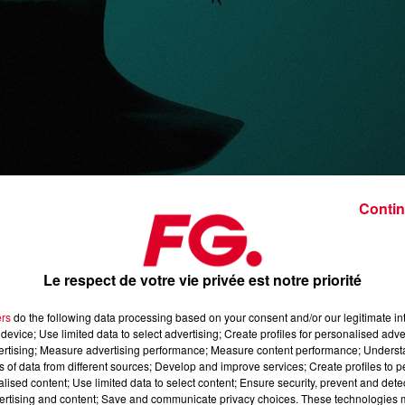
Contin
dance
Crédit :
Facebook Officiel Med
Le respect de votre vie privée est notre priorité
ers
do the following data processing based on your consent and/or our legitimate int
device; Use limited data to select advertising; Create profiles for personalised adver
Mais le trio italien semble sur un niveau très élevé cette année
vertising; Measure advertising performance; Measure content performance; Unders
ns of data from different sources; Develop and improve services; Create profiles to 
2 pour eux avec le titre
Sparks
. Et quelques semaines plus tar
alised content; Use limited data to select content; Ensure security, prevent and detect
ertising and content; Save and communicate privacy choices. These technologies
en affinant à merveille leur Deep House qui les caractérise.