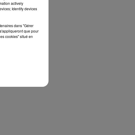
mation actively
vices; Identify devices
rtenaires dans "Gérer
s'appliqueront que pour
s
les cookies" situé en
la
en