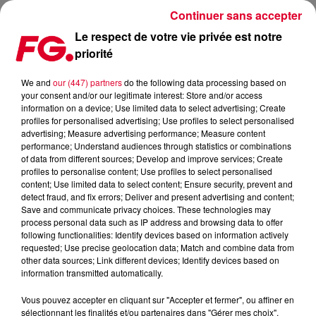
Continuer sans accepter
Le respect de votre vie privée est notre
priorité
RAVE UP : LA PESTE & MORAVIE
We and
our (447) partners
do the following data processing based on
your consent and/or our legitimate interest: Store and/or access
information on a device; Use limited data to select advertising; Create
profiles for personalised advertising; Use profiles to select personalised
advertising; Measure advertising performance; Measure content
performance; Understand audiences through statistics or combinations
of data from different sources; Develop and improve services; Create
profiles to personalise content; Use profiles to select personalised
content; Use limited data to select content; Ensure security, prevent and
detect fraud, and fix errors; Deliver and present advertising and content;
Save and communicate privacy choices. These technologies may
process personal data such as IP address and browsing data to offer
following functionalities: Identify devices based on information actively
requested; Use precise geolocation data; Match and combine data from
other data sources; Link different devices; Identify devices based on
information transmitted automatically.
Vous pouvez accepter en cliquant sur "Accepter et fermer", ou affiner en
sélectionnant les finalités et/ou partenaires dans "Gérer mes choix".