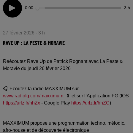
0:00
3 h
27 février 2026 - 3 h
RAVE UP : LA PESTE & MORAVIE
Réécoutez Rave Up de Patrick Rognant avec La Peste &
Moravie du jeudi 26 février 2026
🎧 Ecoutez la radio MAXXIMUM sur
www.radiofg.com/maxximum
, 📱 et sur l’Application FG (IOS
https://urlz.fr/hhZx
- Google Play
https://urlz.fr/hhZC
)
MAXXIMUM propose une programmation techno, mélodic,
afro-house et de découverte électronique