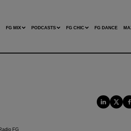
FG MIX
PODCASTS
FG CHIC
FG DANCE
MA
Radio FG