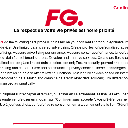
Contin
Le respect de votre vie privée est notre priorité
ers
do the following data processing based on your consent and/or our legitimate int
 Asko du jeudi 12 février 2026
device; Use limited data to select advertising; Create profiles for personalised adver
vertising; Measure advertising performance; Measure content performance; Unders
ns of data from different sources; Develop and improve services; Create profiles to 
alised content; Use limited data to select content; Ensure security, prevent and detect
axximum
, 📱 et sur l’Application FG (IOS
https://urlz.fr/hhZx
-
ertising and content; Save and communicate privacy choices. These technologies
and browsing data to offer following functionalities: Identify devices based on infor
eolocation data; Match and combine data from other data sources; Link different de
nsmitted automatically.
fro-house et de découverte électronique
cliquant sur "Accepter et fermer", ou affiner en sélectionnant les finalités et/ou pa
 également refuser en cliquant sur "Continuer sans accepter". Vos préférences ne 
tre à jour vos choix, ou retirer votre consentement à tout moment via le lien "Gérer 
tialite
pour plus d'informations.