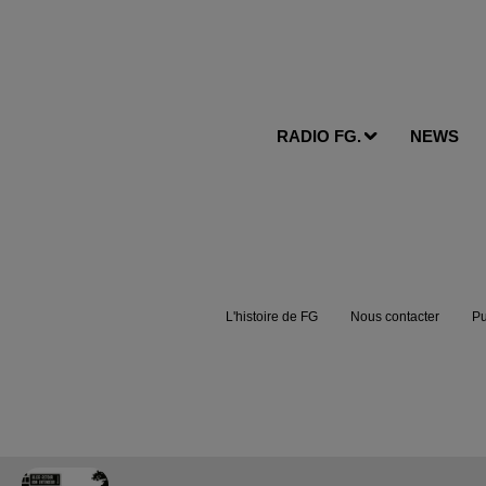
RADIO FG.
NEWS
L'histoire de FG
Nous contacter
Pu