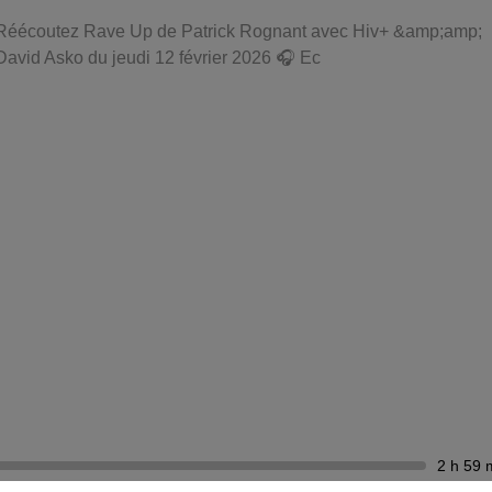
Réécoutez Rave Up de Patrick Rognant avec Hiv+ &amp;amp;
David Asko du jeudi 12 février 2026 🎧 Ec
2 h 59 