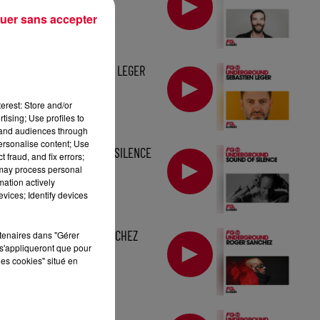
uer sans accepter
MIX : SEBASTIEN LEGER
erest: Store and/or
tising; Use profiles to
tand audiences through
personalise content; Use
MIX : SOUND OF SILENCE
 fraud, and fix errors;
 may process personal
mation actively
vices; Identify devices
MIX : ROGER SANCHEZ
rtenaires dans "Gérer
s'appliqueront que pour
les cookies" situé en
MIX : DJ RALPH