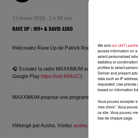
13 février 2026 - 2 h 59 min
RAVE UP : HIV+ & DAVID ASKO
We and
our (447) partn
Réécoutez Rave Up de Patrick Rognant avec Hiv+ & David
access information on a 
select personalised ad
statistics or combinatio
profiles to select person
🎧 Ecoutez la radio MAXXIMUM sur
www.radiofg.com/m
Deliver and present adv
Google Play
https://urlz.fr/hhZC
)
data such as IP address 
requested; Use precise g
based on information tra
MAXXIMUM propose une programmation techno, mélodic, a
Vous pouvez accepter en 
mes choix". Vous pouvez
ce site. Vous pouvez met
bas de chaque page.
Hébergé par Ausha. Visitez
ausha.co/politique-de-confiden