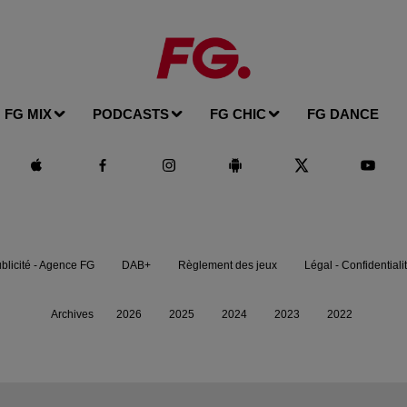
FG MIX
PODCASTS
FG CHIC
FG DANCE
blicité - Agence FG
DAB+
Règlement des jeux
Légal - Confidentiali
Archives
2026
2025
2024
2023
2022