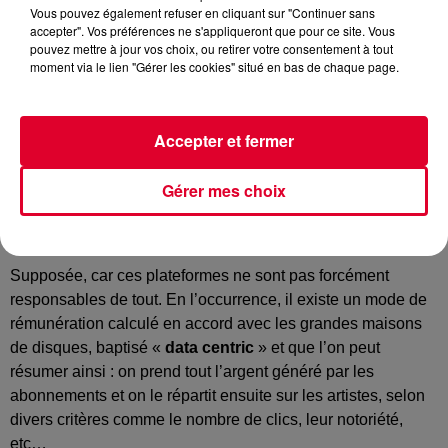
Vous pouvez également refuser en cliquant sur "Continuer sans
accepter". Vos préférences ne s'appliqueront que pour ce site. Vous
pouvez mettre à jour vos choix, ou retirer votre consentement à tout
Crédit :
@Karolina_Grabowska / Pexels
moment via le lien "Gérer les cookies" situé en bas de chaque page.
Accepter et fermer
Nous vous en parlions, il y a quelques semaines
, les
Gérer mes choix
plateformes de streaming type
Spotify
et
Deezer
sont
régulièrement pointées du doigt pour une – supposée -
mauvaise et trop faible rémunération des artistes
.
Supposée, car ces plateformes ne sont pas forcément
responsables de tout. En l’occurrence, il existe un mode de
rémunération calculé en accord avec les grandes maisons
de disques, baptisé «
data centric
» et que l’on peut
résumer ainsi : on prend tout l’argent généré par les
abonnements et on le répartit ensuite sur les artistes, selon
divers critères comme le nombre de clics, leur notoriété,
etc…