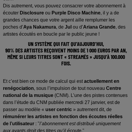
Dis autrement, vous pouvez consacrer votre abonnement à
écouter
Disclosure
ou
Purple Disco Machine
, il y a de
grandes chances que votre argent aille remplumer les
poches d’
Aya Nakamura
, de
Jul
ou d’
Ariana Grande
, des
artistes écoutés en boucle par le public jeune !
UN SYSTÈME QUI FAIT QU’AUJOURD’HUI,
90% DES ARTISTES REÇOIVENT MOINS DE 1 000 EUROS PAR AN
,
MÊME SI LEURS TITRES SONT « STREAMÉS » JUSQU’À 100.000
FOIS.
Et c’est bien ce mode de calcul qui est
actuellement en
renégociation
, sous l’impulsion de tout nouveau
Centre
national de la musique
(CNM). L’une des pistes contenues
dans l’étude du CNM publiée mercredi 27 janvier, est de
passer au modèle «
user centric
» autrement dit, de
rémunérer les artistes en fonction des écoutes réelles
de l’utilisateur
: "
l’abonnement est distribué uniquement
aux ayants droit des titres qu’il écoute.
"