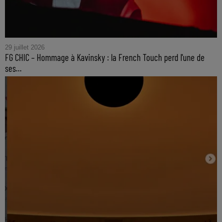
29 juillet 2026
FG CHIC – Hommage à Kavinsky : la French Touch perd l'une de
ses...