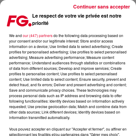
Continuer sans accepter
Le respect de votre vie privée est notre
priorité
STREAMING : LA BATAILLE POUR LA RÉMUNÉRATION DES
ARTISTES
We and
our (447) partners
do the following data processing based on
your consent and/or our legitimate interest: Store and/or access
information on a device; Use limited data to select advertising; Create
Publié : 28 janvier 2021 à 10h56 par Christophe HUBERT
profiles for personalised advertising; Use profiles to select personalised
advertising; Measure advertising performance; Measure content
performance; Understand audiences through statistics or combinations
of data from different sources; Develop and improve services; Create
profiles to personalise content; Use profiles to select personalised
content; Use limited data to select content; Ensure security, prevent and
detect fraud, and fix errors; Deliver and present advertising and content;
Save and communicate privacy choices. These technologies may
process personal data such as IP address and browsing data to offer
following functionalities: Identify devices based on information actively
requested; Use precise geolocation data; Match and combine data from
other data sources; Link different devices; Identify devices based on
information transmitted automatically.
Vous pouvez accepter en cliquant sur "Accepter et fermer", ou affiner en
sélectionnant les finalités et/ou partenaires dans "Gérer mes choix".