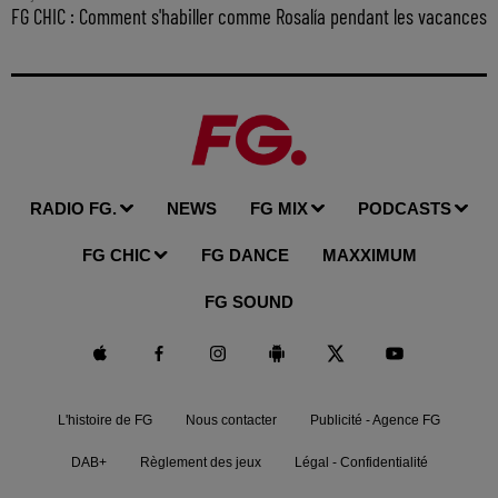
FG CHIC : Comment s'habiller comme Rosalía pendant les vacances
RADIO FG.
NEWS
FG MIX
PODCASTS
FG CHIC
FG DANCE
MAXXIMUM
FG SOUND
L'histoire de FG
Nous contacter
Publicité - Agence FG
DAB+
Règlement des jeux
Légal - Confidentialité