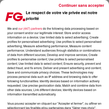
Continuer sans accepter
Le respect de votre vie privée est notre
priorité
PARIS : LES RESTAURANTS VONT DEVOIR PAYER POUR ROUVRIR LEURS
TERRASSES
We and
our (447) partners
do the following data processing based on
your consent and/or our legitimate interest: Store and/or access
information on a device; Use limited data to select advertising; Create
Publié : 27 avril 2021 à 15h09 par Jean-Baptiste Blandin
profiles for personalised advertising; Use profiles to select personalised
advertising; Measure advertising performance; Measure content
performance; Understand audiences through statistics or combinations
of data from different sources; Develop and improve services; Create
profiles to personalise content; Use profiles to select personalised
content; Use limited data to select content; Ensure security, prevent and
detect fraud, and fix errors; Deliver and present advertising and content;
Save and communicate privacy choices. These technologies may
process personal data such as IP address and browsing data to offer
following functionalities: Identify devices based on information actively
requested; Use precise geolocation data; Match and combine data from
other data sources; Link different devices; Identify devices based on
information transmitted automatically.
Vous pouvez accepter en cliquant sur "Accepter et fermer", ou affiner en
sélectionnant les finalités et/ou partenaires dans "Gérer mes choix".