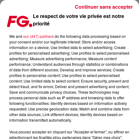
Continuer sans accepter
Le respect de votre vie privée est notre
priorité
DJ, L’ENVERS DU DÉCOR
We and
our (447) partners
do the following data processing based on
your consent and/or our legitimate interest: Store and/or access
Publié : 29 octobre 2017 à 6h00 par La rédaction
information on a device; Use limited data to select advertising; Create
profiles for personalised advertising; Use profiles to select personalised
advertising; Measure advertising performance; Measure content
performance; Understand audiences through statistics or combinations
of data from different sources; Develop and improve services; Create
profiles to personalise content; Use profiles to select personalised
content; Use limited data to select content; Ensure security, prevent and
detect fraud, and fix errors; Deliver and present advertising and content;
Save and communicate privacy choices. These technologies may
process personal data such as IP address and browsing data to offer
following functionalities: Identify devices based on information actively
requested; Use precise geolocation data; Match and combine data from
other data sources; Link different devices; Identify devices based on
information transmitted automatically.
Vous pouvez accepter en cliquant sur "Accepter et fermer", ou affiner en
sélectionnant les finalités et/ou partenaires dans "Gérer mes choix".