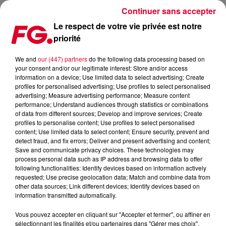
Continuer sans accepter
Le respect de votre vie privée est notre
priorité
CARL COX DIT ADIEU AU SPACE D’IBIZA
We and
our (447) partners
do the following data processing based on
your consent and/or our legitimate interest: Store and/or access
Publié : 20 septembre 2016 à 10h47 par La rédaction
information on a device; Use limited data to select advertising; Create
profiles for personalised advertising; Use profiles to select personalised
advertising; Measure advertising performance; Measure content
performance; Understand audiences through statistics or combinations
of data from different sources; Develop and improve services; Create
profiles to personalise content; Use profiles to select personalised
content; Use limited data to select content; Ensure security, prevent and
detect fraud, and fix errors; Deliver and present advertising and content;
Save and communicate privacy choices. These technologies may
process personal data such as IP address and browsing data to offer
following functionalities: Identify devices based on information actively
requested; Use precise geolocation data; Match and combine data from
other data sources; Link different devices; Identify devices based on
information transmitted automatically.
Vous pouvez accepter en cliquant sur "Accepter et fermer", ou affiner en
sélectionnant les finalités et/ou partenaires dans "Gérer mes choix".