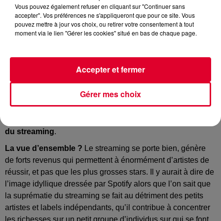
Vous pouvez également refuser en cliquant sur "Continuer sans
accepter". Vos préférences ne s'appliqueront que pour ce site. Vous
pouvez mettre à jour vos choix, ou retirer votre consentement à tout
Spotify
moment via le lien "Gérer les cookies" situé en bas de chaque page.
Crédit :
Spotify
Accepter et fermer
Musique : finie la langue anglaise ?
Gérer mes choix
Hier,
Spotify
a dévoilé son rapport d’activité pour l’année
2023 et avec lui, un
état des lieux du marché musical et
du streaming
.
La vue d’ensemble ?
Le streaming se porte bien, génère
de forts revenus qui permettent à énormément d’artistes de
réussir, et pas que les plus grosses stars. Il y aurait à dire de
l’image idyllique dressée par Spotify alors que l’on sait que
la suprématie du streaming se fait au détriment des petits
artistes et labels indépendants, qu’il contribue à concentrer
les richesses sur un petit groupe d’individus sur qui se font