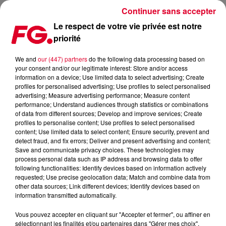
Continuer sans accepter
Le respect de votre vie privée est notre
priorité
MUSIQUE : FINIE LA LANGUE ANGLAISE ?
We and
our (447) partners
do the following data processing based on
your consent and/or our legitimate interest: Store and/or access
Publié : 20 mars 2024 à 12h02 par Christophe HUBERT
information on a device; Use limited data to select advertising; Create
profiles for personalised advertising; Use profiles to select personalised
advertising; Measure advertising performance; Measure content
performance; Understand audiences through statistics or combinations
of data from different sources; Develop and improve services; Create
profiles to personalise content; Use profiles to select personalised
content; Use limited data to select content; Ensure security, prevent and
detect fraud, and fix errors; Deliver and present advertising and content;
Save and communicate privacy choices. These technologies may
process personal data such as IP address and browsing data to offer
following functionalities: Identify devices based on information actively
requested; Use precise geolocation data; Match and combine data from
other data sources; Link different devices; Identify devices based on
information transmitted automatically.
Vous pouvez accepter en cliquant sur "Accepter et fermer", ou affiner en
sélectionnant les finalités et/ou partenaires dans "Gérer mes choix".