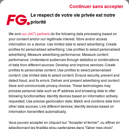
Continuer sans accepter
Le respect de votre vie privée est notre
priorité
MINIMIX FG : STARTER FG
We and
our (447) partners
do the following data processing based on
your consent and/or our legitimate interest: Store and/or access
information on a device; Use limited data to select advertising; Create
profiles for personalised advertising; Use profiles to select personalised
advertising; Measure advertising performance; Measure content
performance; Understand audiences through statistics or combinations
of data from different sources; Develop and improve services; Create
profiles to personalise content; Use profiles to select personalised
content; Use limited data to select content; Ensure security, prevent and
detect fraud, and fix errors; Deliver and present advertising and content;
Save and communicate privacy choices. These technologies may
process personal data such as IP address and browsing data to offer
following functionalities: Identify devices based on information actively
requested; Use precise geolocation data; Match and combine data from
other data sources; Link different devices; Identify devices based on
information transmitted automatically.
Vous pouvez accepter en cliquant sur "Accepter et fermer", ou affiner en
sélectionnant les finalités et/ou partenaires dans "Gérer mes choix".