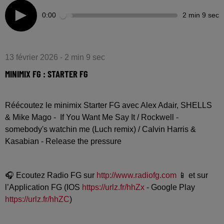
0:00
2 min 9 sec
13 février 2026 - 2 min 9 sec
MINIMIX FG : STARTER FG
Réécoutez le minimix Starter FG avec Alex Adair, SHELLS
& Mike Mago - If You Want Me Say It / Rockwell -
somebody's watchin me (Luch remix) / Calvin Harris &
Kasabian - Release the pressure
🎧 Ecoutez Radio FG sur
http://www.radiofg.com
📱 et sur
l’Application FG (IOS
https://urlz.fr/hhZx
- Google Play
https://urlz.fr/hhZC
)