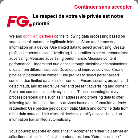
Continuer sans accepter
Le respect de votre vie privée est notre
priorité
MINIMIX FG : STARTER FG
We and
our (447) partners
do the following data processing based on
your consent and/or our legitimate interest: Store and/or access
information on a device; Use limited data to select advertising; Create
profiles for personalised advertising; Use profiles to select personalised
advertising; Measure advertising performance; Measure content
performance; Understand audiences through statistics or combinations
of data from different sources; Develop and improve services; Create
profiles to personalise content; Use profiles to select personalised
content; Use limited data to select content; Ensure security, prevent and
detect fraud, and fix errors; Deliver and present advertising and content;
Save and communicate privacy choices. These technologies may
process personal data such as IP address and browsing data to offer
following functionalities: Identify devices based on information actively
requested; Use precise geolocation data; Match and combine data from
other data sources; Link different devices; Identify devices based on
information transmitted automatically.
Vous pouvez accepter en cliquant sur "Accepter et fermer", ou affiner en
sélectionnant les finalités et/ou partenaires dans "Gérer mes choix".