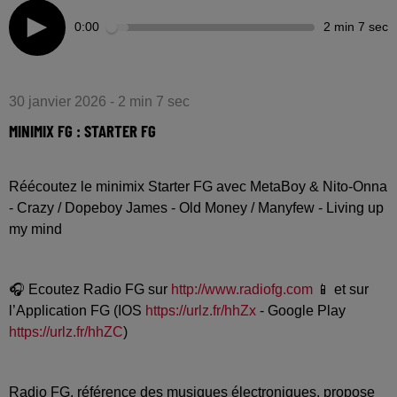
0:00
2 min 7 sec
30 janvier 2026 - 2 min 7 sec
MINIMIX FG : STARTER FG
Réécoutez le minimix Starter FG avec MetaBoy & Nito-Onna
- Crazy / Dopeboy James - Old Money / Manyfew - Living up
my mind
🎧 Ecoutez Radio FG sur
http://www.radiofg.com
📱 et sur
l’Application FG (IOS
https://urlz.fr/hhZx
- Google Play
https://urlz.fr/hhZC
)
Radio FG, référence des musiques électroniques, propose