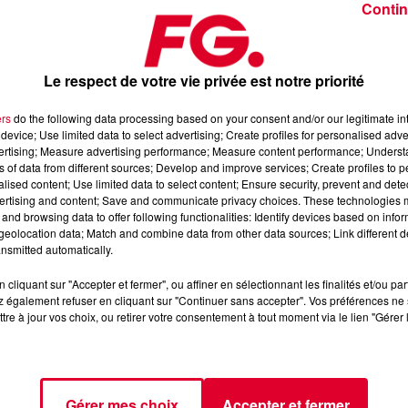
Contin
Le respect de votre vie privée est notre priorité
ers
do the following data processing based on your consent and/or our legitimate int
device; Use limited data to select advertising; Create profiles for personalised adver
 – Waves / Route 94 - My Love / Calvin Harris - Summer
vertising; Measure advertising performance; Measure content performance; Unders
ns of data from different sources; Develop and improve services; Create profiles to 
alised content; Use limited data to select content; Ensure security, prevent and detect
ertising and content; Save and communicate privacy choices. These technologies
 l’Application FG (IOS
https://urlz.fr/hhZx
- Google Play
and browsing data to offer following functionalities: Identify devices based on infor
eolocation data; Match and combine data from other data sources; Link different de
nsmitted automatically.
cliquant sur "Accepter et fermer", ou affiner en sélectionnant les finalités et/ou pa
e une programmation house, deep, et électro
 également refuser en cliquant sur "Continuer sans accepter". Vos préférences ne 
tre à jour vos choix, ou retirer votre consentement à tout moment via le lien "Gérer 
tialite
pour plus d'informations.
Gérer mes choix
Accepter et fermer