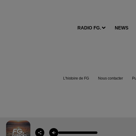
RADIO FG.
NEWS
L'histoire de FG
Nous contacter
Pu