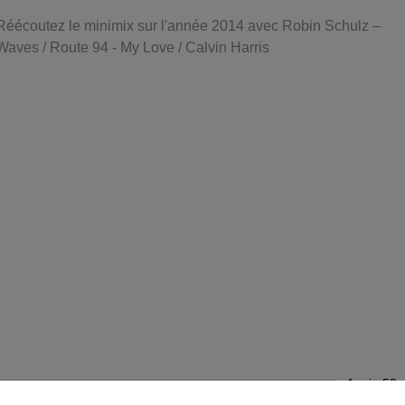
Réécoutez le minimix sur l'année 2014 avec Robin Schulz –
Waves / Route 94 - My Love / Calvin Harris
1 min 58 