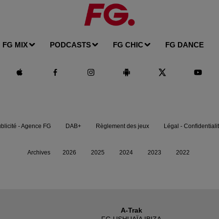
FG MIX
PODCASTS
FG CHIC
FG DANCE
blicité - Agence FG
DAB+
Règlement des jeux
Légal - Confidentiali
Archives
2026
2025
2024
2023
2022
A-Trak
FG USHUAÏA IBIZA