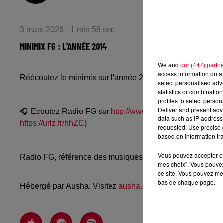
3 mars 2026 - 1 min 58 sec
MINIMIX FG : L'ANNÉE 2014
We and
our (447) partn
access information on a 
Réécoutez le minimix sur l'année 2014 avec Robin Schulz
select personalised ad
statistics or combinatio
profiles to select person
Deliver and present adv
🎧 Ecoutez Radio FG sur
http://www.radiofg.com
📱 et sur
data such as IP address 
https://urlz.fr/hhZC
)
requested; Use precise g
based on information tra
Vous pouvez accepter en 
Radio FG, référence des musiques électroniques, propos
mes choix". Vous pouvez
ce site. Vous pouvez met
bas de chaque page.
Hébergé par Ausha. Visitez
ausha.co/politique-de-confiden