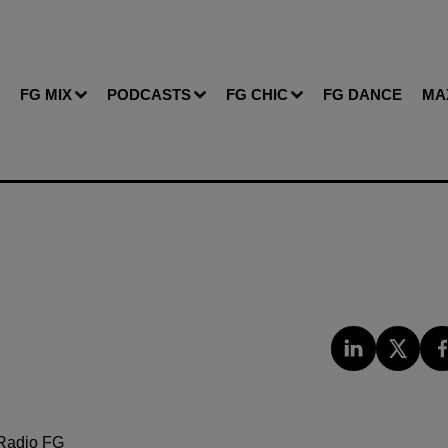
FG MIX
PODCASTS
FG CHIC
FG DANCE
MA
Radio FG