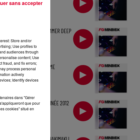
uer sans accepter
MINIMIX FG : SUMMER DEEP
HOUSE
erest: Store and/or
tising; Use profiles to
tand audiences through
personalise content; Use
 fraud, and fix errors;
MINIMIX FG : MØME
 may process personal
mation actively
vices; Identify devices
rtenaires dans "Gérer
MINIMIX FG : L'ANNÉE 2012
s'appliqueront que pour
les cookies" situé en
STARTER FG BY HAKIMAKLI