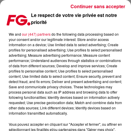
Continuer sans accepter
Le respect de votre vie privée est notre
priorité
MINIMIX FG : KUNGS
We and
our (447) partners
do the following data processing based on
your consent and/or our legitimate interest: Store and/or access
information on a device; Use limited data to select advertising; Create
profiles for personalised advertising; Use profiles to select personalised
advertising; Measure advertising performance; Measure content
performance; Understand audiences through statistics or combinations
of data from different sources; Develop and improve services; Create
profiles to personalise content; Use profiles to select personalised
content; Use limited data to select content; Ensure security, prevent and
detect fraud, and fix errors; Deliver and present advertising and content;
Save and communicate privacy choices. These technologies may
process personal data such as IP address and browsing data to offer
following functionalities: Identify devices based on information actively
requested; Use precise geolocation data; Match and combine data from
other data sources; Link different devices; Identify devices based on
information transmitted automatically.
Vous pouvez accepter en cliquant sur "Accepter et fermer", ou affiner en
sélectionnant les finalités et/ou partenaires dans "Gérer mes choix".