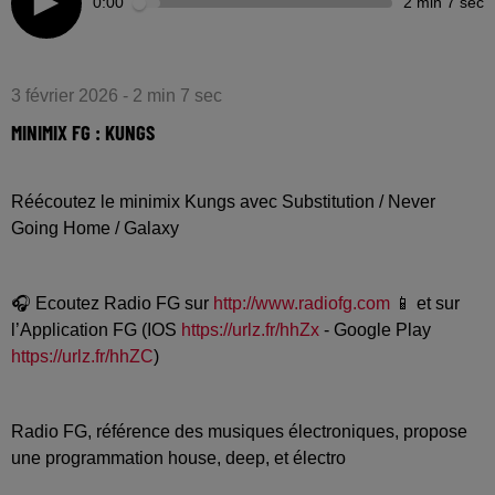
0:00
2 min 7 sec
3 février 2026 - 2 min 7 sec
MINIMIX FG : KUNGS
Réécoutez le minimix Kungs avec Substitution / Never
Going Home / Galaxy
🎧 Ecoutez Radio FG sur
http://www.radiofg.com
📱 et sur
l’Application FG (IOS
https://urlz.fr/hhZx
- Google Play
https://urlz.fr/hhZC
)
Radio FG, référence des musiques électroniques, propose
une programmation house, deep, et électro