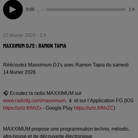
0:00
1 h
15 février 2026 - 1 h
MAXXIMUM DJ'S : RAMON TAPIA
Réécoutez Maxximum DJ's avec Ramon Tapia du samedi
14 février 2026
🎧 Ecoutez la radio MAXXIMUM sur
www.radiofg.com/maxximum
, 📱 et sur l’Application FG (IOS
https://urlz.fr/hhZx
- Google Play
https://urlz.fr/hhZC
)
MAXXIMUM propose une programmation techno, mélodic,
afro-house et de découverte électronique