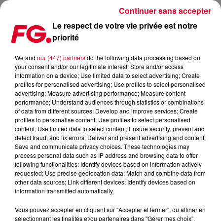
Continuer sans accepter
Le respect de votre vie privée est notre
priorité
MAXXIMUM DJ'S : RAMON TAPIA
We and
our (447) partners
do the following data processing based on
your consent and/or our legitimate interest: Store and/or access
information on a device; Use limited data to select advertising; Create
profiles for personalised advertising; Use profiles to select personalised
advertising; Measure advertising performance; Measure content
performance; Understand audiences through statistics or combinations
of data from different sources; Develop and improve services; Create
profiles to personalise content; Use profiles to select personalised
content; Use limited data to select content; Ensure security, prevent and
detect fraud, and fix errors; Deliver and present advertising and content;
Save and communicate privacy choices. These technologies may
process personal data such as IP address and browsing data to offer
following functionalities: Identify devices based on information actively
requested; Use precise geolocation data; Match and combine data from
other data sources; Link different devices; Identify devices based on
information transmitted automatically.
Vous pouvez accepter en cliquant sur "Accepter et fermer", ou affiner en
sélectionnant les finalités et/ou partenaires dans "Gérer mes choix".