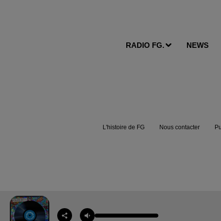
RADIO FG.
NEWS
L'histoire de FG
Nous contacter
Pu