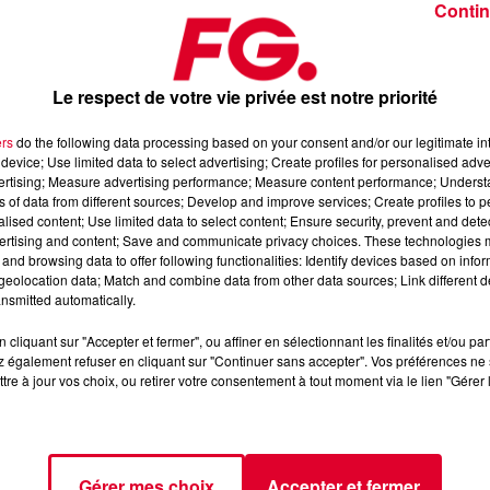
Contin
Le respect de votre vie privée est notre priorité
ers
do the following data processing based on your consent and/or our legitimate int
device; Use limited data to select advertising; Create profiles for personalised adver
er 2026
vertising; Measure advertising performance; Measure content performance; Unders
ns of data from different sources; Develop and improve services; Create profiles to 
alised content; Use limited data to select content; Ensure security, prevent and detect
ertising and content; Save and communicate privacy choices. These technologies
axximum
, 📱 et sur l’Application FG (IOS
https://urlz.fr/hhZx
-
and browsing data to offer following functionalities: Identify devices based on infor
eolocation data; Match and combine data from other data sources; Link different de
nsmitted automatically.
cliquant sur "Accepter et fermer", ou affiner en sélectionnant les finalités et/ou pa
fro-house et de découverte électronique
 également refuser en cliquant sur "Continuer sans accepter". Vos préférences ne 
tre à jour vos choix, ou retirer votre consentement à tout moment via le lien "Gérer 
tialite
pour plus d'informations.
Gérer mes choix
Accepter et fermer