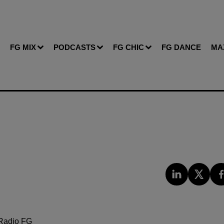
FG MIX
PODCASTS
FG CHIC
FG DANCE
MA
Radio FG