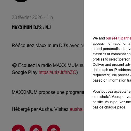
23 février 2026 - 1 h
MAXXIMUM DJ'S : NJ
We and
our (447) partn
access information on a 
Réécoutez Maxximum DJ's avec NJ du dimanche 22 févri
select personalised ad
statistics or combinatio
profiles to select person
Deliver and present adv
🎧 Ecoutez la radio MAXXIMUM sur
www.radiofg.com/m
data such as IP address 
Google Play
https://urlz.fr/hhZC
)
requested; Use precise g
based on information tra
Vous pouvez accepter en 
MAXXIMUM propose une programmation techno, mélodic, a
mes choix". Vous pouvez
ce site. Vous pouvez met
bas de chaque page.
Hébergé par Ausha. Visitez
ausha.co/politique-de-confiden