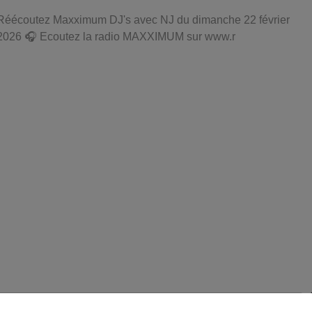
Réécoutez Maxximum DJ's avec NJ du dimanche 22 février
2026 🎧 Ecoutez la radio MAXXIMUM sur www.r