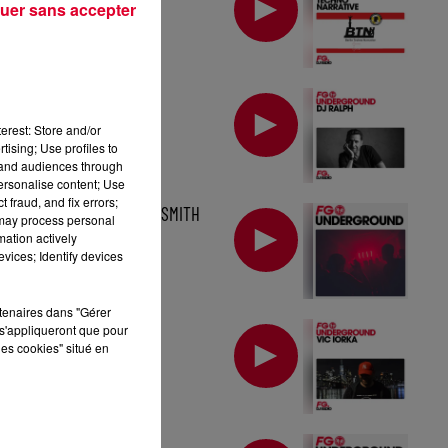
NARRATIVE
uer sans accepter
MIX : DJ RALPH
erest: Store and/or
tising; Use profiles to
tand audiences through
personalise content; Use
 fraud, and fix errors;
MIX : CHRISTIAN SMITH
 may process personal
mation actively
vices; Identify devices
rtenaires dans "Gérer
MIX : VIC IORKA
s'appliqueront que pour
les cookies" situé en
MIX : LUCIANO