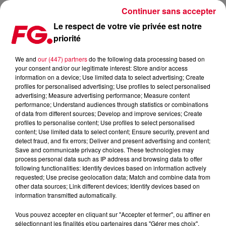
Continuer sans accepter
Le respect de votre vie privée est notre
priorité
MAXXIMUM DJ'S : LP GIOBBI
We and
our (447) partners
do the following data processing based on
your consent and/or our legitimate interest: Store and/or access
information on a device; Use limited data to select advertising; Create
profiles for personalised advertising; Use profiles to select personalised
advertising; Measure advertising performance; Measure content
performance; Understand audiences through statistics or combinations
of data from different sources; Develop and improve services; Create
profiles to personalise content; Use profiles to select personalised
content; Use limited data to select content; Ensure security, prevent and
detect fraud, and fix errors; Deliver and present advertising and content;
Save and communicate privacy choices. These technologies may
process personal data such as IP address and browsing data to offer
following functionalities: Identify devices based on information actively
requested; Use precise geolocation data; Match and combine data from
other data sources; Link different devices; Identify devices based on
information transmitted automatically.
Vous pouvez accepter en cliquant sur "Accepter et fermer", ou affiner en
sélectionnant les finalités et/ou partenaires dans "Gérer mes choix".