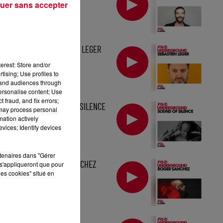
uer sans accepter
MIX : SEBASTIEN LEGER
erest: Store and/or
tising; Use profiles to
tand audiences through
personalise content; Use
 fraud, and fix errors;
MIX : SOUND OF SILENCE
 may process personal
mation actively
vices; Identify devices
rtenaires dans "Gérer
MIX : ROGER SANCHEZ
s'appliqueront que pour
les cookies" situé en
MIX : DJ RALPH