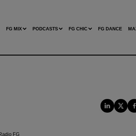
FG MIX
PODCASTS
FG CHIC
FG DANCE
MA
Radio FG