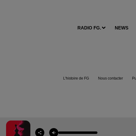
RADIO FG.
NEWS
L'histoire de FG
Nous contacter
Pu