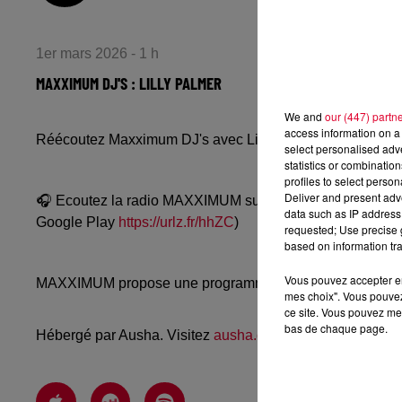
1er mars 2026 - 1 h
MAXXIMUM DJ'S : LILLY PALMER
We and
our (447) partn
access information on a 
Réécoutez Maxximum DJ's avec Lilly Palmer du samedi 2
select personalised ad
statistics or combinatio
profiles to select person
Deliver and present adv
🎧 Ecoutez la radio MAXXIMUM sur
www.radiofg.com/m
data such as IP address 
Google Play
https://urlz.fr/hhZC
)
requested; Use precise g
based on information tra
Vous pouvez accepter en 
MAXXIMUM propose une programmation techno, mélodic, a
mes choix". Vous pouvez
ce site. Vous pouvez met
bas de chaque page.
Hébergé par Ausha. Visitez
ausha.co/politique-de-confiden