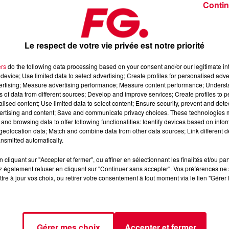
Contin
Le respect de votre vie privée est notre priorité
ers
do the following data processing based on your consent and/or our legitimate int
device; Use limited data to select advertising; Create profiles for personalised adver
8 février 2026
vertising; Measure advertising performance; Measure content performance; Unders
ns of data from different sources; Develop and improve services; Create profiles to 
alised content; Use limited data to select content; Ensure security, prevent and detect
ertising and content; Save and communicate privacy choices. These technologies
axximum
, 📱 et sur l’Application FG (IOS
https://urlz.fr/hhZx
-
and browsing data to offer following functionalities: Identify devices based on infor
eolocation data; Match and combine data from other data sources; Link different de
nsmitted automatically.
cliquant sur "Accepter et fermer", ou affiner en sélectionnant les finalités et/ou pa
fro-house et de découverte électronique
 également refuser en cliquant sur "Continuer sans accepter". Vos préférences ne 
tre à jour vos choix, ou retirer votre consentement à tout moment via le lien "Gérer 
tialite
pour plus d'informations.
Gérer mes choix
Accepter et fermer