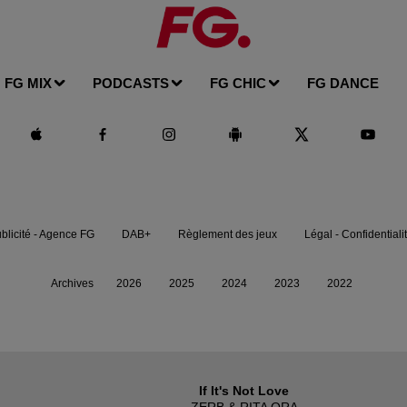
FG MIX
PODCASTS
FG CHIC
FG DANCE
blicité - Agence FG
DAB+
Règlement des jeux
Légal - Confidentiali
Archives
2026
2025
2024
2023
2022
If It's Not Love
ZERB & RITA ORA