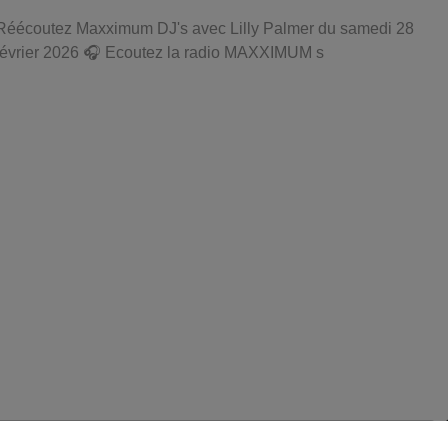
Réécoutez Maxximum DJ's avec Lilly Palmer du samedi 28
février 2026 🎧 Ecoutez la radio MAXXIMUM s