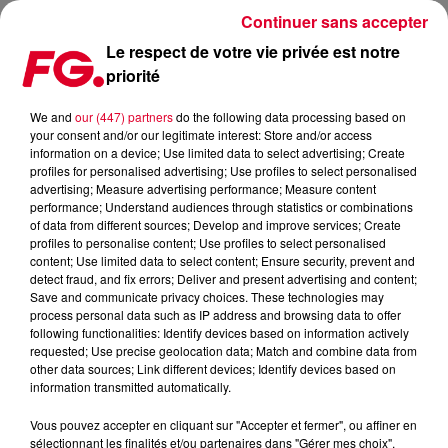
Continuer sans accepter
Le respect de votre vie privée est notre
priorité
MAXXIMUM DJ'S : GEORGIE PORGIE
We and
our (447) partners
do the following data processing based on
your consent and/or our legitimate interest: Store and/or access
information on a device; Use limited data to select advertising; Create
profiles for personalised advertising; Use profiles to select personalised
advertising; Measure advertising performance; Measure content
performance; Understand audiences through statistics or combinations
of data from different sources; Develop and improve services; Create
profiles to personalise content; Use profiles to select personalised
content; Use limited data to select content; Ensure security, prevent and
detect fraud, and fix errors; Deliver and present advertising and content;
Save and communicate privacy choices. These technologies may
process personal data such as IP address and browsing data to offer
following functionalities: Identify devices based on information actively
requested; Use precise geolocation data; Match and combine data from
other data sources; Link different devices; Identify devices based on
information transmitted automatically.
Vous pouvez accepter en cliquant sur "Accepter et fermer", ou affiner en
sélectionnant les finalités et/ou partenaires dans "Gérer mes choix".