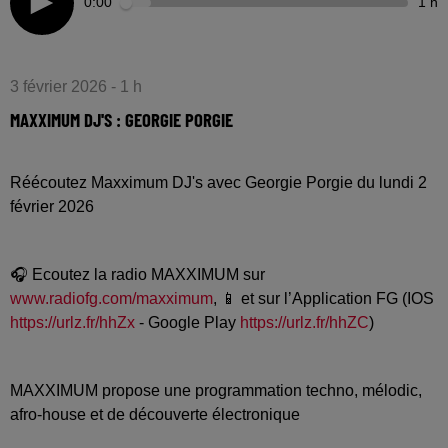
0:00
1 h
3 février 2026 - 1 h
MAXXIMUM DJ'S : GEORGIE PORGIE
Réécoutez Maxximum DJ's avec Georgie Porgie du lundi 2
février 2026
🎧 Ecoutez la radio MAXXIMUM sur
www.radiofg.com/maxximum
, 📱 et sur l’Application FG (IOS
https://urlz.fr/hhZx
- Google Play
https://urlz.fr/hhZC
)
MAXXIMUM propose une programmation techno, mélodic,
afro-house et de découverte électronique