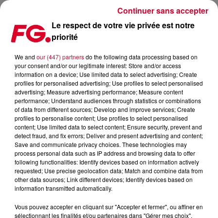
Continuer sans accepter
Le respect de votre vie privée est notre
priorité
MAXXIMUM DJ'S : ANDREW DÛM
We and
our (447) partners
do the following data processing based on
your consent and/or our legitimate interest: Store and/or access
information on a device; Use limited data to select advertising; Create
profiles for personalised advertising; Use profiles to select personalised
advertising; Measure advertising performance; Measure content
performance; Understand audiences through statistics or combinations
of data from different sources; Develop and improve services; Create
profiles to personalise content; Use profiles to select personalised
content; Use limited data to select content; Ensure security, prevent and
detect fraud, and fix errors; Deliver and present advertising and content;
Save and communicate privacy choices. These technologies may
process personal data such as IP address and browsing data to offer
following functionalities: Identify devices based on information actively
requested; Use precise geolocation data; Match and combine data from
other data sources; Link different devices; Identify devices based on
information transmitted automatically.
Vous pouvez accepter en cliquant sur "Accepter et fermer", ou affiner en
sélectionnant les finalités et/ou partenaires dans "Gérer mes choix".