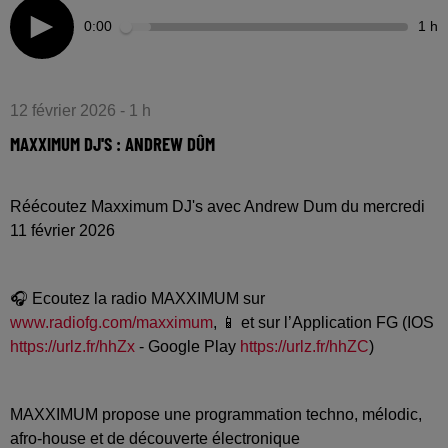
0:00
1 h
12 février 2026 - 1 h
MAXXIMUM DJ'S : ANDREW DÛM
Réécoutez Maxximum DJ's avec Andrew Dum du mercredi
11 février 2026
🎧 Ecoutez la radio MAXXIMUM sur
www.radiofg.com/maxximum
, 📱 et sur l’Application FG (IOS
https://urlz.fr/hhZx
- Google Play
https://urlz.fr/hhZC
)
MAXXIMUM propose une programmation techno, mélodic,
afro-house et de découverte électronique