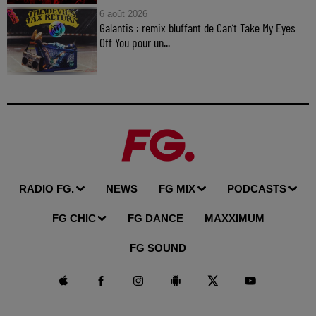
6 août 2026
Galantis : remix bluffant de Can’t Take My Eyes
Off You pour un...
RADIO FG.
NEWS
FG MIX
PODCASTS
FG CHIC
FG DANCE
MAXXIMUM
FG SOUND