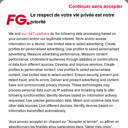
Continuer sans accepter
Le respect de votre vie privée est notre
priorité
FG MIX : ROGER SANCHEZ
We and
our (447) partners
do the following data processing based on
your consent and/or our legitimate interest: Store and/or access
information on a device; Use limited data to select advertising; Create
profiles for personalised advertising; Use profiles to select personalised
advertising; Measure advertising performance; Measure content
performance; Understand audiences through statistics or combinations
of data from different sources; Develop and improve services; Create
profiles to personalise content; Use profiles to select personalised
content; Use limited data to select content; Ensure security, prevent and
detect fraud, and fix errors; Deliver and present advertising and content;
Save and communicate privacy choices. These technologies may
process personal data such as IP address and browsing data to offer
following functionalities: Identify devices based on information actively
requested; Use precise geolocation data; Match and combine data from
other data sources; Link different devices; Identify devices based on
information transmitted automatically.
Vous pouvez accepter en cliquant sur "Accepter et fermer", ou affiner en
sélectionnant les finalités et/ou partenaires dans "Gérer mes choix".