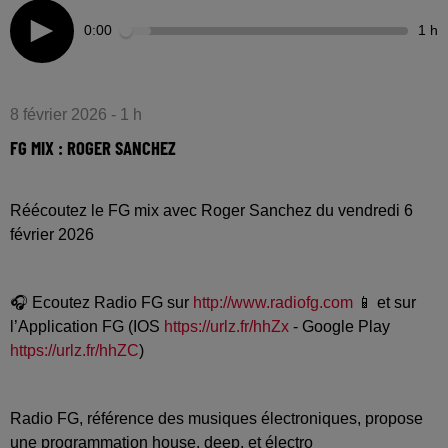
0:00
1 h
8 février 2026 - 1 h
FG MIX : ROGER SANCHEZ
Réécoutez le FG mix avec Roger Sanchez du vendredi 6
février 2026
🎧 Ecoutez Radio FG sur
http://www.radiofg.com
📱 et sur
l’Application FG (IOS
https://urlz.fr/hhZx
- Google Play
https://urlz.fr/hhZC
)
Radio FG, référence des musiques électroniques, propose
une programmation house, deep, et électro