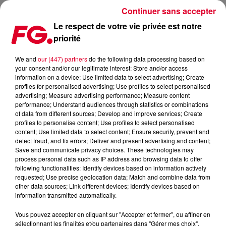
Continuer sans accepter
Le respect de votre vie privée est notre
priorité
FG MIX : NATALY K
We and
our (447) partners
do the following data processing based on
your consent and/or our legitimate interest: Store and/or access
information on a device; Use limited data to select advertising; Create
profiles for personalised advertising; Use profiles to select personalised
advertising; Measure advertising performance; Measure content
performance; Understand audiences through statistics or combinations
of data from different sources; Develop and improve services; Create
profiles to personalise content; Use profiles to select personalised
content; Use limited data to select content; Ensure security, prevent and
detect fraud, and fix errors; Deliver and present advertising and content;
Save and communicate privacy choices. These technologies may
process personal data such as IP address and browsing data to offer
following functionalities: Identify devices based on information actively
requested; Use precise geolocation data; Match and combine data from
other data sources; Link different devices; Identify devices based on
information transmitted automatically.
Vous pouvez accepter en cliquant sur "Accepter et fermer", ou affiner en
sélectionnant les finalités et/ou partenaires dans "Gérer mes choix".