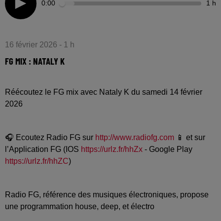
0:00
1 h
16 février 2026 - 1 h
FG MIX : NATALY K
Réécoutez le FG mix avec Nataly K du samedi 14 février
2026
🎧 Ecoutez Radio FG sur
http://www.radiofg.com
📱 et sur
l’Application FG (IOS
https://urlz.fr/hhZx
- Google Play
https://urlz.fr/hhZC
)
Radio FG, référence des musiques électroniques, propose
une programmation house, deep, et électro