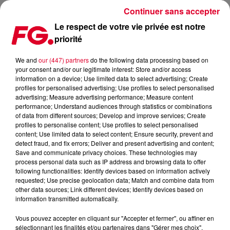
Continuer sans accepter
Le respect de votre vie privée est notre
priorité
FG MIX : MARK KNIGHT
We and
our (447) partners
do the following data processing based on
your consent and/or our legitimate interest: Store and/or access
information on a device; Use limited data to select advertising; Create
profiles for personalised advertising; Use profiles to select personalised
advertising; Measure advertising performance; Measure content
performance; Understand audiences through statistics or combinations
of data from different sources; Develop and improve services; Create
profiles to personalise content; Use profiles to select personalised
content; Use limited data to select content; Ensure security, prevent and
detect fraud, and fix errors; Deliver and present advertising and content;
Save and communicate privacy choices. These technologies may
process personal data such as IP address and browsing data to offer
following functionalities: Identify devices based on information actively
requested; Use precise geolocation data; Match and combine data from
other data sources; Link different devices; Identify devices based on
information transmitted automatically.
Vous pouvez accepter en cliquant sur "Accepter et fermer", ou affiner en
sélectionnant les finalités et/ou partenaires dans "Gérer mes choix".