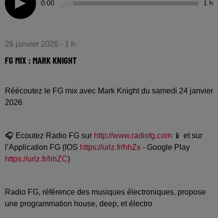
0:00
1 h
26 janvier 2026 - 1 h
FG MIX : MARK KNIGHT
Réécoutez le FG mix avec Mark Knight du samedi 24 janvier
2026
🎧 Ecoutez Radio FG sur
http://www.radiofg.com
📱 et sur
l’Application FG (IOS
https://urlz.fr/hhZx
- Google Play
https://urlz.fr/hhZC
)
Radio FG, référence des musiques électroniques, propose
une programmation house, deep, et électro