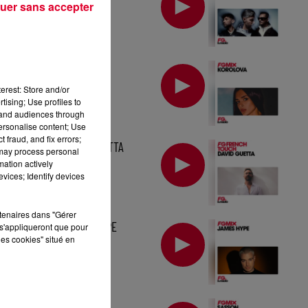
uer sans accepter
MIX : KOROLOVA
erest: Store and/or
tising; Use profiles to
tand audiences through
personalise content; Use
 fraud, and fix errors;
MIX : DAVID GUETTA
 may process personal
mation actively
vices; Identify devices
rtenaires dans "Gérer
MIX : JAMES HYPE
s'appliqueront que pour
les cookies" situé en
FG MIX : SASSON