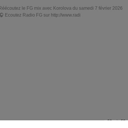
Réécoutez le FG mix avec Korolova du samedi 7 février 2026
🎧 Ecoutez Radio FG sur http://www.radi
59 min 58 