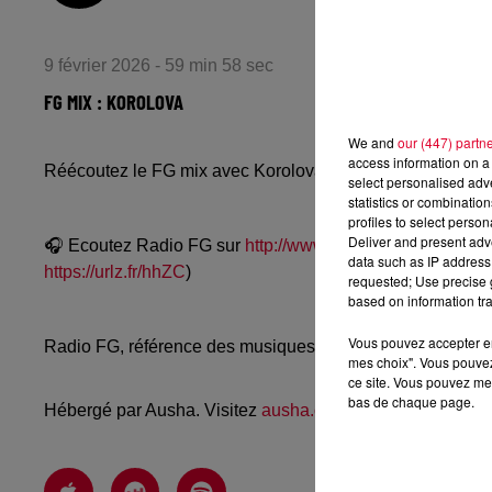
9 février 2026 - 59 min 58 sec
FG MIX : KOROLOVA
We and
our (447) partn
access information on a 
Réécoutez le FG mix avec Korolova du samedi 7 février 
select personalised ad
statistics or combinatio
profiles to select person
Deliver and present adv
🎧 Ecoutez Radio FG sur
http://www.radiofg.com
📱 et sur
data such as IP address 
https://urlz.fr/hhZC
)
requested; Use precise g
based on information tra
Vous pouvez accepter en 
Radio FG, référence des musiques électroniques, propos
mes choix". Vous pouvez
ce site. Vous pouvez met
bas de chaque page.
Hébergé par Ausha. Visitez
ausha.co/politique-de-confiden