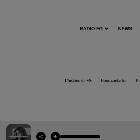
RADIO FG.
NEWS
L'histoire de FG
Nous contacter
Pu