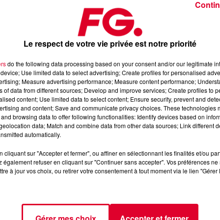
Contin
Le respect de votre vie privée est notre priorité
ers
do the following data processing based on your consent and/or our legitimate int
device; Use limited data to select advertising; Create profiles for personalised adver
2026
vertising; Measure advertising performance; Measure content performance; Unders
ns of data from different sources; Develop and improve services; Create profiles to 
alised content; Use limited data to select content; Ensure security, prevent and detect
ertising and content; Save and communicate privacy choices. These technologies
 l’Application FG (IOS
https://urlz.fr/hhZx
- Google Play
and browsing data to offer following functionalities: Identify devices based on infor
eolocation data; Match and combine data from other data sources; Link different de
nsmitted automatically.
cliquant sur "Accepter et fermer", ou affiner en sélectionnant les finalités et/ou pa
e une programmation house, deep, et électro
 également refuser en cliquant sur "Continuer sans accepter". Vos préférences ne 
tre à jour vos choix, ou retirer votre consentement à tout moment via le lien "Gérer 
tialite
pour plus d'informations.
Gérer mes choix
Accepter et fermer