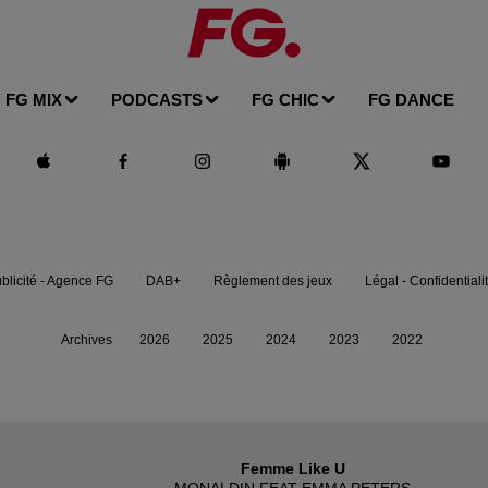
FG MIX
PODCASTS
FG CHIC
FG DANCE
blicité - Agence FG
DAB+
Règlement des jeux
Légal - Confidentiali
Archives
2026
2025
2024
2023
2022
Femme Like U
MONALDIN FEAT EMMA PETERS