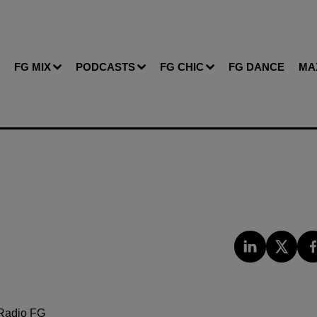
FG MIX
PODCASTS
FG CHIC
FG DANCE
MA
Radio FG