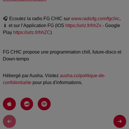
🎧 Ecoutez la radio FG CHIC sur
www.radiofg.com/fgchic
,
📱 et sur l’Application FG (IOS
https://urlz.fr/hhZx
- Google
Play
https://urlz.fr/hhZC
)
FG CHIC propose une programmation chill, future-disco et
Down-tempo
Hébergé par Ausha. Visitez
ausha.co/politique-de-
confidentialite
pour plus d'informations.