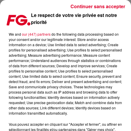
Continuer sans accepter
Le respect de votre vie privée est notre
priorité
FG CHIC INVITE : LA CAVE DE CLEEBOURG BY JEAN WINE
We and
our (447) partners
do the following data processing based on
your consent and/or our legitimate interest: Store and/or access
information on a device; Use limited data to select advertising; Create
profiles for personalised advertising; Use profiles to select personalised
advertising; Measure advertising performance; Measure content
performance; Understand audiences through statistics or combinations
of data from different sources; Develop and improve services; Create
profiles to personalise content; Use profiles to select personalised
content; Use limited data to select content; Ensure security, prevent and
detect fraud, and fix errors; Deliver and present advertising and content;
Save and communicate privacy choices. These technologies may
process personal data such as IP address and browsing data to offer
following functionalities: Identify devices based on information actively
requested; Use precise geolocation data; Match and combine data from
other data sources; Link different devices; Identify devices based on
information transmitted automatically.
Vous pouvez accepter en cliquant sur "Accepter et fermer", ou affiner en
sélectionnant les finalités et/ou partenaires dans "Gérer mes choix".