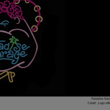
Paradise Gar
Crédit :
Logo offi