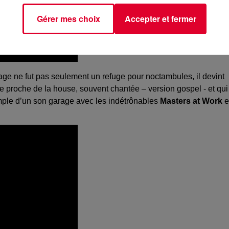
Gérer mes choix
Accepter et fermer
age ne fut pas seulement un refuge pour noctambules, il devint
e proche de la house, souvent chantée – version gospel - et qui
xemple d’un son garage avec les indétrônables
Masters at Work
e