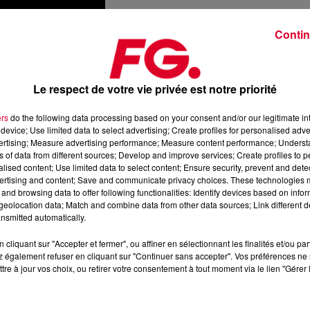
Contin
se presse devant le
Studio 54
– le club select par excellence - l
Le respect de votre vie privée est notre priorité
ernative au m’as-tu vu de l’époque, le club propose 2
arginaux (ce qui dans l’Amérique des années 80 restait rare), et
l
ers
do the following data processing based on your consent and/or our legitimate int
au centre de l’attention
, devant la foule – jusque-là, on le
device; Use limited data to select advertising; Create profiles for personalised adver
des morceaux comme
Loleatta Holloway
avec «
Sensation
».
vertising; Measure advertising performance; Measure content performance; Unders
ns of data from different sources; Develop and improve services; Create profiles to 
alised content; Use limited data to select content; Ensure security, prevent and detect
ertising and content; Save and communicate privacy choices. These technologies
and browsing data to offer following functionalities: Identify devices based on infor
eolocation data; Match and combine data from other data sources; Link different de
nsmitted automatically.
cliquant sur "Accepter et fermer", ou affiner en sélectionnant les finalités et/ou pa
 également refuser en cliquant sur "Continuer sans accepter". Vos préférences ne 
tre à jour vos choix, ou retirer votre consentement à tout moment via le lien "Gérer 