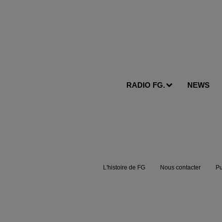
RADIO FG.
NEWS
L'histoire de FG
Nous contacter
Pu