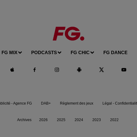
FG MIX
PODCASTS
FG CHIC
FG DANCE
blicité - Agence FG
DAB+
Règlement des jeux
Légal - Confidentiali
Archives
2026
2025
2024
2023
2022