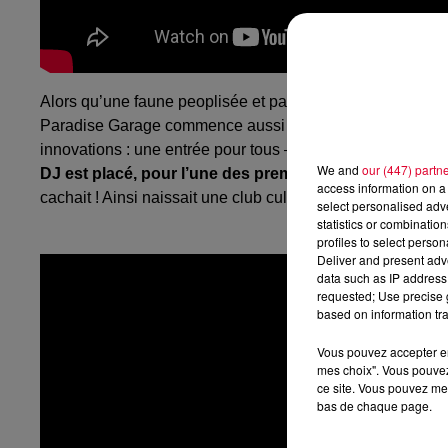
Alors qu’une faune peoplisée et particulièrement friquée 
Paradise Garage commence aussi à faire parler de lui. Alt
innovations : une entrée pour tous – gay, black, latino, m
We and
our (447) partn
DJ est placé, pour l’une des premières fois au monde, 
access information on a 
cachait ! Ainsi naissait une club culture, sublimée par 
select personalised ad
statistics or combinatio
profiles to select person
Deliver and present adv
data such as IP address 
requested; Use precise g
based on information tra
Vous pouvez accepter en 
mes choix". Vous pouvez
ce site. Vous pouvez met
bas de chaque page.