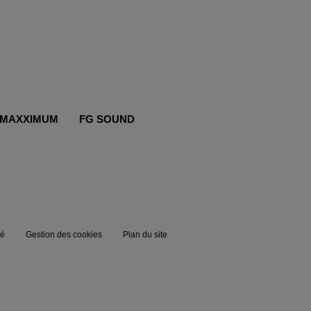
MAXXIMUM
FG SOUND
té
Gestion des cookies
Plan du site