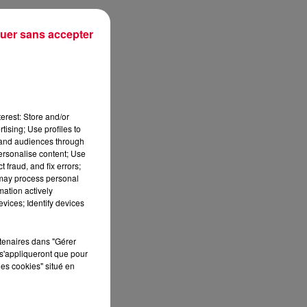
uer sans accepter
e
e
erest: Store and/or
tising; Use profiles to
tand audiences through
personalise content; Use
 fraud, and fix errors;
 may process personal
mation actively
vices; Identify devices
rtenaires dans "Gérer
s'appliqueront que pour
les cookies" situé en