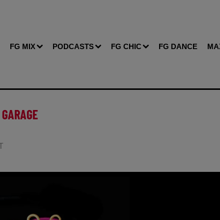
FG MIX
PODCASTS
FG CHIC
FG DANCE
MA
E GARAGE
T