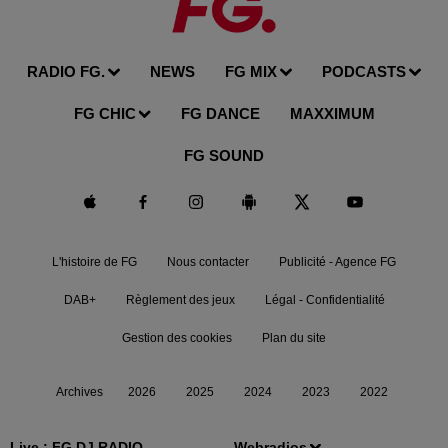
RADIO FG.
NEWS
FG MIX
PODCASTS
FG CHIC
FG DANCE
MAXXIMUM
FG SOUND
L'histoire de FG
Nous contacter
Publicité - Agence FG
DAB+
Règlement des jeux
Légal - Confidentialité
Gestion des cookies
Plan du site
Archives
2026
2025
2024
2023
2022
Live :
FG DJ RADIO
Webradios