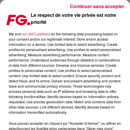
Continuer sans accepter
Le respect de votre vie privée est notre
priorité
SORTIE D’UN ALBUM TOTALEMENT… SILENCIEUX !
We and
our (447) partners
do the following data processing based on
your consent and/or our legitimate interest: Store and/or access
Publié : 25 février 2025 à 12h29 par Christophe HUBERT
information on a device; Use limited data to select advertising; Create
profiles for personalised advertising; Use profiles to select personalised
advertising; Measure advertising performance; Measure content
performance; Understand audiences through statistics or combinations
of data from different sources; Develop and improve services; Create
profiles to personalise content; Use profiles to select personalised
content; Use limited data to select content; Ensure security, prevent and
detect fraud, and fix errors; Deliver and present advertising and content;
Save and communicate privacy choices. These technologies may
process personal data such as IP address and browsing data to offer
following functionalities: Identify devices based on information actively
requested; Use precise geolocation data; Match and combine data from
other data sources; Link different devices; Identify devices based on
information transmitted automatically.
Image d'illustration
Vous pouvez accepter en cliquant sur "Accepter et fermer", ou affiner en
Crédit :
Image d'illustration
sélectionnant les finalités et/ou partenaires dans "Gérer mes choix".